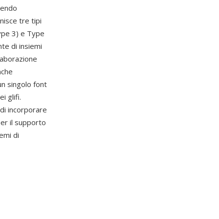
cendo
nisce tre tipi
ype 3) e Type
te di insiemi
elaborazione
nche
n singolo font
 glifi.
di incorporare
per il supporto
emi di