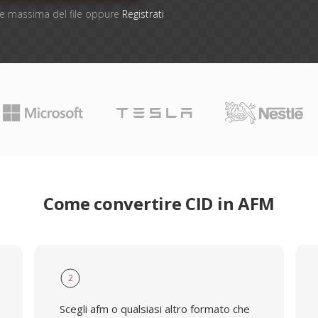
one massima del file oppure
Registrati
Come convertire CID in AFM
2
Scegli afm o qualsiasi altro formato che