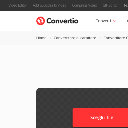
Video Editor
Add Subtitles to Video
Compress Video
GIF Editor
Te
Converti
Home
Convertitore di carattere
Convertitore 
Scegli i file