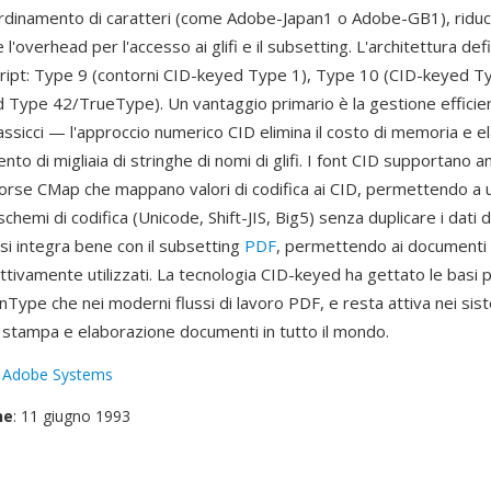
ordinamento di caratteri (come Adobe-Japan1 o Adobe-GB1), ridu
l'overhead per l'accesso ai glifi e il subsetting. L'architettura defi
cript: Type 9 (contorni CID-keyed Type 1), Type 10 (CID-keyed T
 Type 42/TrueType). Un vantaggio primario è la gestione efficien
assicci — l'approccio numerico CID elimina il costo di memoria e 
to di migliaia di stringhe di nomi di glifi. I font CID supportano a
isorse CMap che mappano valori di codifica ai CID, permettendo a u
schemi di codifica (Unicode, Shift-JIS, Big5) senza duplicare i dati dei
 si integra bene con il subsetting
PDF
, permettendo ai documenti 
ffettivamente utilizzati. La tecnologia CID-keyed ha gettato le basi 
nType che nei moderni flussi di lavoro PDF, e resta attiva nei sist
 stampa e elaborazione documenti in tutto il mondo.
:
Adobe Systems
ne
: 11 giugno 1993