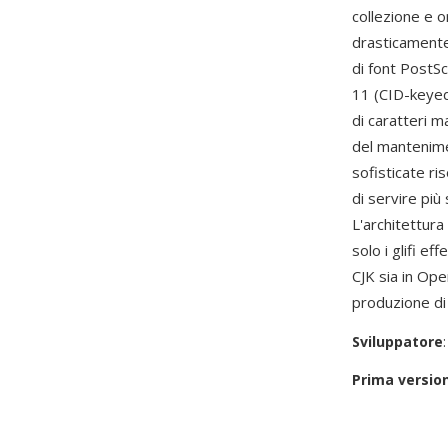
collezione e 
drasticamente 
di font PostS
11 (CID-keyed
di caratteri m
del mantenimen
sofisticate r
di servire più 
L'architettura
solo i glifi e
CJK sia in Ope
produzione di
Sviluppatore
Prima versio