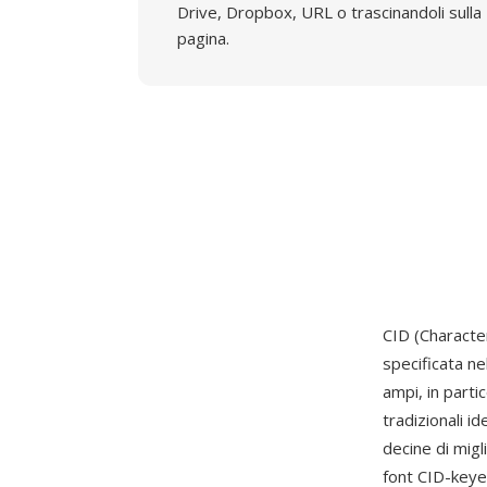
Drive, Dropbox, URL o trascinandoli sulla
pagina.
CID (Character
specificata ne
ampi, in parti
tradizionali i
decine di migl
font CID-keyed