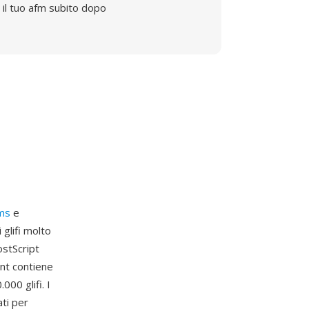
il tuo afm subito dopo
ms
e
 glifi molto
ostScript
ont contiene
000 glifi. I
ati per