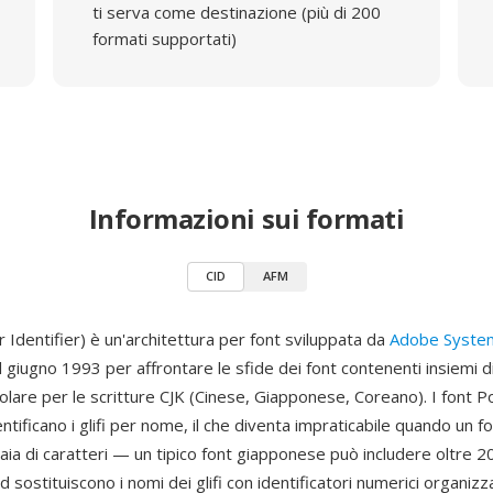
ti serva come destinazione (più di 200
formati supportati)
Informazioni sui formati
CID
AFM
 Identifier) è un'architettura per font sviluppata da
Adobe Syste
l giugno 1993 per affrontare le sfide dei font contenenti insiemi di
colare per le scritture CJK (Cinese, Giapponese, Coreano). I font P
dentificano i glifi per nome, il che diventa impraticabile quando un f
iaia di caratteri — un tipico font giapponese può includere oltre 20.
 sostituiscono i nomi dei glifi con identificatori numerici organizz