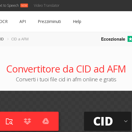
xt to Speech
Video Translator
OCR
API
Prezziminuti
Help
Eccezionale
CID
CID a AFM
Convertitore da CID ad AFM
Converti i tuoi file cid in afm online e gratis
CID