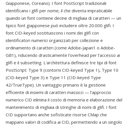
Giapponese, Coreano). I font PostScript tradizionali
identificano i glifi per nome, il che diventa impraticabile
quando un font contiene decine di migliaia di caratteri — un
tipico font giapponese può includere oltre 20.000 glifi. I
font CID-keyed sostituiscono i nomi dei glifi con
identificatori numerici organizzati per collezione e
ordinamento di caratteri (come Adobe-Japan1 o Adobe-
GB1), riducendo drasticamente l'overhead per l'accesso ai
glifi e il subsetting. L'architettura definisce tre tipi di font
PostScript: Type 9 (contorni CID-keyed Type 1), Type 10
(CID-keyed Type 3) e Type 11 (CID-keyed Type
42/TrueType). Un vantaggio primario è la gestione
efficiente di insiemi di caratteri massicci — l'approccio
numerico CID elimina il costo di memoria e elaborazione del
mantenimento di migliaia di stringhe di nomi di glifi. I font
CID supportano anche sofisticate risorse CMap che
mappano valori di codifica ai CID, permettendo a un singolo