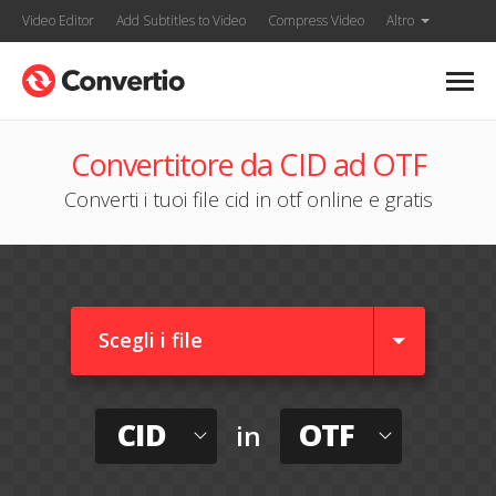
Video Editor
Add Subtitles to Video
Compress Video
Altro
Convertitore da CID ad OTF
Converti i tuoi file cid in otf online e gratis
Scegli i file
CID
OTF
in