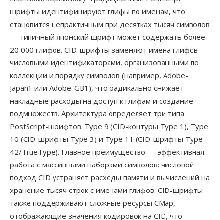
шрифты идентифицируют глифы по именам, что
становится непрактичным при десятках тысяч символов
— типичный японский шрифт может содержать более
20 000 глифов. CID-шрифты заменяют имена глифов
числовыми идентификаторами, организованными по
коллекции и порядку символов (например, Adobe-
Japan1 или Adobe-GB1), что радикально снижает
накладные расходы на доступ к глифам и создание
подмножеств. Архитектура определяет три типа
PostScript-шрифтов: Type 9 (CID-контуры Type 1), Type
10 (CID-шрифты Type 3) и Type 11 (CID-шрифты Type
42/TrueType). Главное преимущество — эффективная
работа с массивными наборами символов: числовой
подход CID устраняет расходы памяти и вычислений на
хранение тысяч строк с именами глифов. CID-шрифты
также поддерживают сложные ресурсы CMap,
отображающие значения кодировок на CID, что