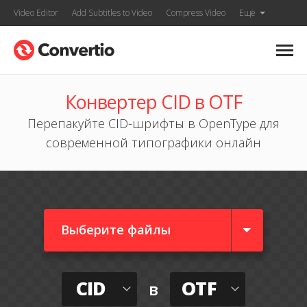
Video Editor
Add Subtitles to Video
Compress Video
Ещё
Конвертер CID в OTF
Перепакуйте CID-шрифты в OpenType для
современной типографики онлайн
Выберите файлы
CID
OTF
в