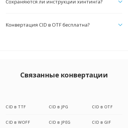
Сохраняются ли инструкции хинтинга?
Конвертация CID в OTF бесплатна?
Связанные конвертации
CID в TTF
CID в JPG
CID в OTF
CID в WOFF
CID в JPEG
CID в GIF