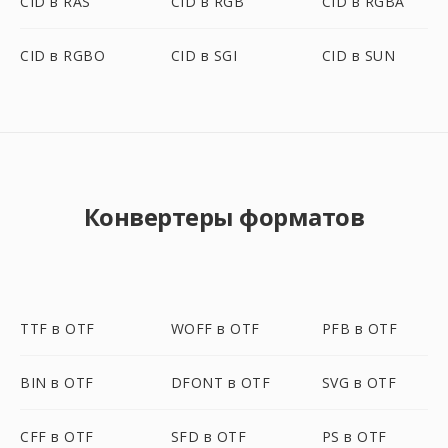
CID в RAS
CID в RGB
CID в RGBA
CID в RGBO
CID в SGI
CID в SUN
Конвертеры форматов
TTF в OTF
WOFF в OTF
PFB в OTF
BIN в OTF
DFONT в OTF
SVG в OTF
CFF в OTF
SFD в OTF
PS в OTF