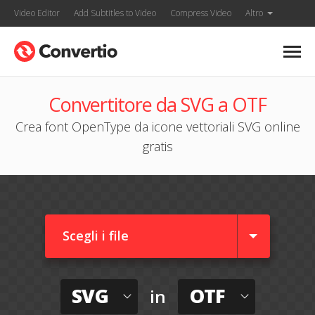
Video Editor
Add Subtitles to Video
Compress Video
Altro
Convertitore da SVG a OTF
Crea font OpenType da icone vettoriali SVG online
gratis
Scegli i file
SVG
OTF
in