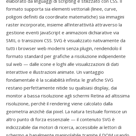
elaborato da linguaggi di scripting e stilizzato con CSS. Il
formato supporta sia elementi vettoriali (linee, curve,
poligoni definiti da coordinate matematiche) sia immagini
raster incorporate, insieme all'interattività attraverso la
gestione eventi JavaScript e animazioni dichiarative via
SMIL o transizioni CSS. SVG è visualizzato nativamente da
tutti i browser web moderni senza plugin, rendendolo il
formato standard per grafiche a risoluzione indipendente
sul web — dalle icone e loghi alle visualizzazioni di dati
interattive e illustrazioni animate. Un vantaggio
fondamentale è la scalabilità infinita: le grafiche SVG
restano perfettamente nitide su qualsiasi display, dai
monitor a bassa risoluzione agli schermi Retina ad altissima
risoluzione, perchè il rendering viene calcolato dalla
geometria anzichè dai pixel. La natura testuale fornisce un
altro punto di forza essenziale — il contenuto SVG è
indicizzabile dai motori di ricerca, accessibile ai lettori di
schermo e banalmente manipolabile tramite il DOM usando