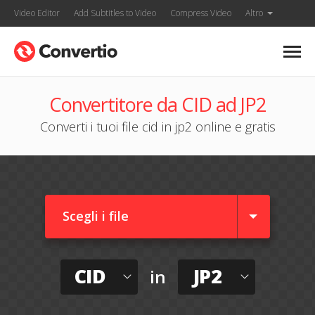
Video Editor
Add Subtitles to Video
Compress Video
Altro
Convertitore da CID ad JP2
Converti i tuoi file cid in jp2 online e gratis
Scegli i file
CID
JP2
in