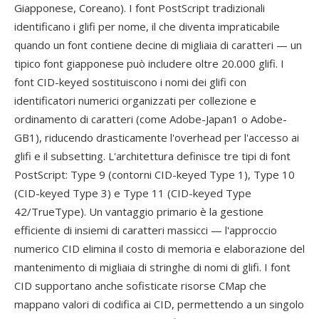
Giapponese, Coreano). I font PostScript tradizionali
identificano i glifi per nome, il che diventa impraticabile
quando un font contiene decine di migliaia di caratteri — un
tipico font giapponese può includere oltre 20.000 glifi. I
font CID-keyed sostituiscono i nomi dei glifi con
identificatori numerici organizzati per collezione e
ordinamento di caratteri (come Adobe-Japan1 o Adobe-
GB1), riducendo drasticamente l'overhead per l'accesso ai
glifi e il subsetting. L'architettura definisce tre tipi di font
PostScript: Type 9 (contorni CID-keyed Type 1), Type 10
(CID-keyed Type 3) e Type 11 (CID-keyed Type
42/TrueType). Un vantaggio primario è la gestione
efficiente di insiemi di caratteri massicci — l'approccio
numerico CID elimina il costo di memoria e elaborazione del
mantenimento di migliaia di stringhe di nomi di glifi. I font
CID supportano anche sofisticate risorse CMap che
mappano valori di codifica ai CID, permettendo a un singolo