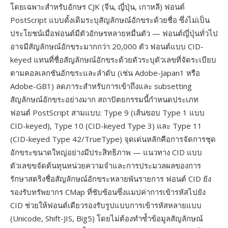
โดยเฉพาะสำหรับอักษร CJK (จีน, ญี่ปุ่น, เกาหลี) ฟอนต์
PostScript แบบดั้งเดิมระบุสัญลักษณ์อักขระด้วยชื่อ ซึ่งไม่เป็น
ประโยชน์เมื่อฟอนต์มีตัวอักษรหลายหมื่นตัว — ฟอนต์ญี่ปุ่นทั่วไป
อาจมีสัญลักษณ์อักขระมากกว่า 20,000 ตัว ฟอนต์แบบ CID-
keyed แทนที่ชื่อสัญลักษณ์อักขระด้วยตัวระบุตัวเลขที่จัดระเบียบ
ตามคอลเลกชันอักขระและลำดับ (เช่น Adobe-Japan1 หรือ
Adobe-GB1) ลดภาระสำหรับการเข้าถึงและ subsetting
สัญลักษณ์อักขระอย่างมาก สถาปัตยกรรมนี้กำหนดประเภท
ฟอนต์ PostScript สามแบบ: Type 9 (เส้นขอบ Type 1 แบบ
CID-keyed), Type 10 (CID-keyed Type 3) และ Type 11
(CID-keyed Type 42/TrueType) จุดเด่นหลักคือการจัดการชุด
อักขระขนาดใหญ่อย่างมีประสิทธิภาพ — แนวทาง CID แบบ
ตัวเลขขจัดต้นทุนหน่วยความจำและการประมวลผลของการ
รักษาสตริงชื่อสัญลักษณ์อักขระหลายพันรายการ ฟอนต์ CID ยัง
รองรับทรัพยากร CMap ที่ซับซ้อนซึ่งแมปค่าการเข้ารหัสไปยัง
CID ช่วยให้ฟอนต์เดียวรองรับรูปแบบการเข้ารหัสหลายแบบ
(Unicode, Shift-JIS, Big5) โดยไม่ต้องทำซ้ำข้อมูลสัญลักษณ์