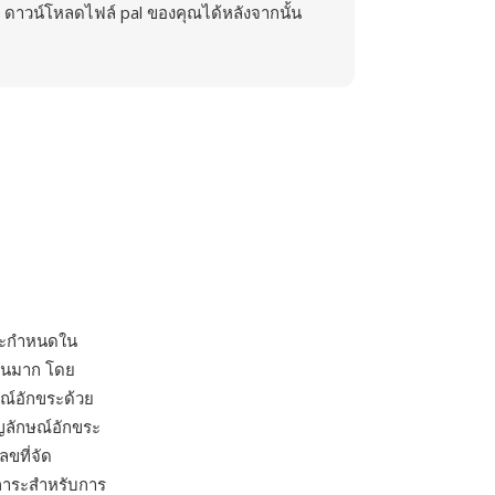
ดาวน์โหลดไฟล์ pal ของคุณได้หลังจากนั้น
ะกำหนดใน
นวนมาก โดย
ษณ์อักขระด้วย
ัญลักษณ์อักขระ
ขที่จัด
ภาระสำหรับการ