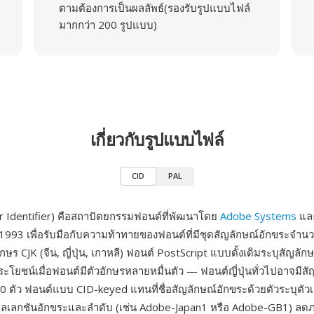
ตามต้องการเป็นผลลัพธ์(รองรับรูปแบบไฟล์
มากกว่า 200 รูปแบบ)
เกี่ยวกับรูปแบบไฟล์
CID
PAL
r Identifier) คือสถาปัตยกรรมฟอนต์ที่พัฒนาโดย
Adobe Systems
แล
 1993 เพื่อรับมือกับความท้าทายของฟอนต์ที่มีชุดสัญลักษณ์อักขระจำ
ษร CJK (จีน, ญี่ปุ่น, เกาหลี) ฟอนต์ PostScript แบบดั้งเดิมระบุสัญลัก
็นประโยชน์เมื่อฟอนต์มีตัวอักษรหลายหมื่นตัว — ฟอนต์ญี่ปุ่นทั่วไปอาจมีส
0 ตัว ฟอนต์แบบ CID-keyed แทนที่ชื่อสัญลักษณ์อักขระด้วยตัวระบุตัวเล
ลเลกชันอักขระและลำดับ (เช่น Adobe-Japan1 หรือ Adobe-GB1) ลด