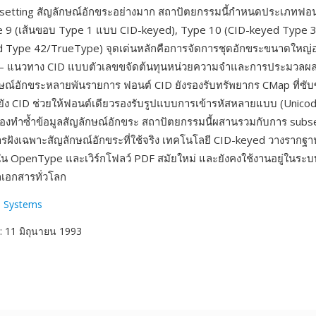
bsetting สัญลักษณ์อักขระอย่างมาก สถาปัตยกรรมนี้กำหนดประเภทฟอน
 9 (เส้นขอบ Type 1 แบบ CID-keyed), Type 10 (CID-keyed Type 
 Type 42/TrueType) จุดเด่นหลักคือการจัดการชุดอักขระขนาดใหญ่อ
— แนวทาง CID แบบตัวเลขขจัดต้นทุนหน่วยความจำและการประมวลผ
ักษณ์อักขระหลายพันรายการ ฟอนต์ CID ยังรองรับทรัพยากร CMap ที่ซับ
ยัง CID ช่วยให้ฟอนต์เดียวรองรับรูปแบบการเข้ารหัสหลายแบบ (Unicode,
้องทำซ้ำข้อมูลสัญลักษณ์อักขระ สถาปัตยกรรมนี้ผสานรวมกับการ subs
สารฝังเฉพาะสัญลักษณ์อักขระที่ใช้จริง เทคโนโลยี CID-keyed วางรากฐ
งใน OpenType และเวิร์กโฟลว์ PDF สมัยใหม่ และยังคงใช้งานอยู่ในระบบผ
อกสารทั่วโลก
 Systems
: 11 มิถุนายน 1993