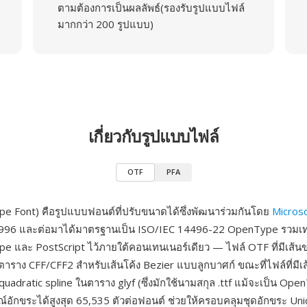
ตามต้องการเป็นผลลัพธ์(รองรับรูปแบบไฟล์
มากกว่า 200 รูปแบบ)
เกี่ยวกับรูปแบบไฟล์
OTF
PFA
 Font) คือรูปแบบฟอนต์ที่ปรับขนาดได้ซึ่งพัฒนาร่วมกันโดย
Micros
996 และต่อมาได้มาตรฐานเป็น ISO/IEC 14496-22 OpenType รวมเ
e และ PostScript ไว้ภายใต้คอนเทนเนอร์เดียว — ไฟล์ OTF ที่มีเส้น
้ตาราง CFF/CFF2 สำหรับเส้นโค้ง Bezier แบบลูกบาศก์ ขณะที่ไฟล์ที่มี
uadratic spline ในตาราง glyf (ซึ่งมักใช้นามสกุล .ttf แม้จะเป็น Op
ณ์อักขระได้สูงสุด 65,535 ตัวต่อฟอนต์ ช่วยให้ครอบคลุมชุดอักขระ Uni