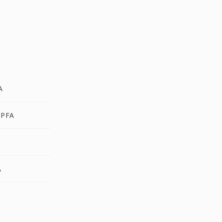
A
 PFA
A