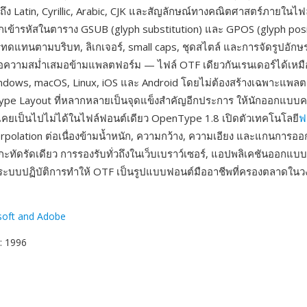
ง Latin, Cyrillic, Arabic, CJK และสัญลักษณ์ทางคณิตศาสตร์ภายในไฟล์
งถูกเข้ารหัสในตาราง GSUB (glyph substitution) และ GPOS (glyph posi
รทดแทนตามบริบท, ลิเกเจอร์, small caps, ชุดสไตล์ และการจัดรูปอักษรท
ือความสม่ำเสมอข้ามแพลตฟอร์ม — ไฟล์ OTF เดียวกันเรนเดอร์ได้เหมื
dows, macOS, Linux, iOS และ Android โดยไม่ต้องสร้างเฉพาะแพล
ype Layout ที่หลากหลายเป็นจุดแข็งสำคัญอีกประการ ให้นักออกแบบคว
ี่เคยเป็นไปไม่ได้ในไฟล์ฟอนต์เดียว OpenType 1.8 เปิดตัวเทคโนโลยี
ฟ
erpolation ต่อเนื่องข้ามน้ำหนัก, ความกว้าง, ความเอียง และแกนการ
ะทัดรัดเดียว การรองรับทั่วถึงในเว็บเบราว์เซอร์, แอปพลิเคชันออกแบ
ะบบปฏิบัติการทำให้ OTF เป็นรูปแบบฟอนต์มืออาชีพที่ครองตลาดในวง
soft and Adobe
: 1996