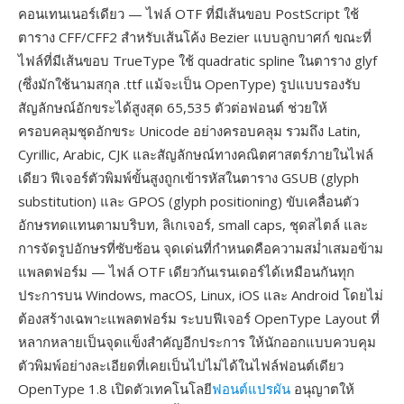
คอนเทนเนอร์เดียว — ไฟล์ OTF ที่มีเส้นขอบ PostScript ใช้
ตาราง CFF/CFF2 สำหรับเส้นโค้ง Bezier แบบลูกบาศก์ ขณะที่
ไฟล์ที่มีเส้นขอบ TrueType ใช้ quadratic spline ในตาราง glyf
(ซึ่งมักใช้นามสกุล .ttf แม้จะเป็น OpenType) รูปแบบรองรับ
สัญลักษณ์อักขระได้สูงสุด 65,535 ตัวต่อฟอนต์ ช่วยให้
ครอบคลุมชุดอักขระ Unicode อย่างครอบคลุม รวมถึง Latin,
Cyrillic, Arabic, CJK และสัญลักษณ์ทางคณิตศาสตร์ภายในไฟล์
เดียว ฟีเจอร์ตัวพิมพ์ขั้นสูงถูกเข้ารหัสในตาราง GSUB (glyph
substitution) และ GPOS (glyph positioning) ขับเคลื่อนตัว
อักษรทดแทนตามบริบท, ลิเกเจอร์, small caps, ชุดสไตล์ และ
การจัดรูปอักษรที่ซับซ้อน จุดเด่นที่กำหนดคือความสม่ำเสมอข้าม
แพลตฟอร์ม — ไฟล์ OTF เดียวกันเรนเดอร์ได้เหมือนกันทุก
ประการบน Windows, macOS, Linux, iOS และ Android โดยไม่
ต้องสร้างเฉพาะแพลตฟอร์ม ระบบฟีเจอร์ OpenType Layout ที่
หลากหลายเป็นจุดแข็งสำคัญอีกประการ ให้นักออกแบบควบคุม
ตัวพิมพ์อย่างละเอียดที่เคยเป็นไปไม่ได้ในไฟล์ฟอนต์เดียว
OpenType 1.8 เปิดตัวเทคโนโลยี
ฟอนต์แปรผัน
อนุญาตให้