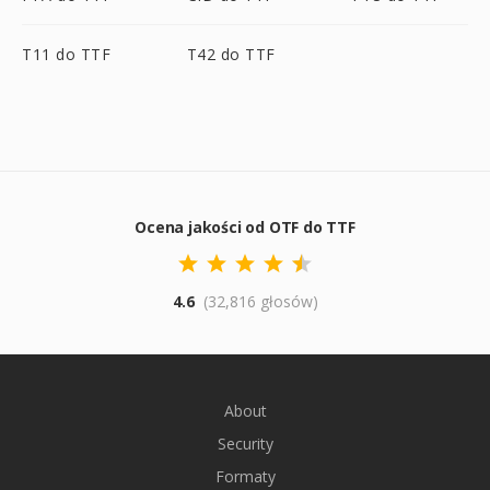
T11 do TTF
T42 do TTF
Ocena jakości od OTF do TTF
4.6
(32,816 głosów)
About
Security
Formaty