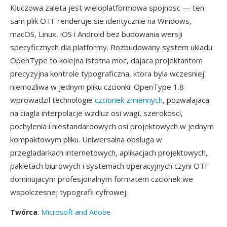
Kluczowa zaleta jest wieloplatformowa spojnosc — ten
sam plik OTF renderuje sie identycznie na Windows,
macOS, Linux, iOS i Android bez budowania wersji
specyficznych dla platformy. Rozbudowany system ukladu
OpenType to kolejna istotna moc, dajaca projektantom
precyzyjna kontrole typograficzna, ktora byla wczesniej
niemozliwa w jednym pliku czcionki. OpenType 1.8
wprowadzil technologie
czcionek zmiennych
, pozwalajaca
na ciagla interpolacje wzdluz osi wagi, szerokosci,
pochylenia i niestandardowych osi projektowych w jednym
kompaktowym pliku. Uniwersalna obsluga w
przegladarkach internetowych, aplikacjach projektowych,
pakietach biurowych i systemach operacyjnych czyni OTF
dominujacym profesjonalnym formatem czcionek we
wspolczesnej typografii cyfrowej.
Twórca
:
Microsoft and Adobe