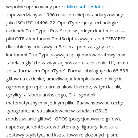
wspolnie opracowany przez
Microsoft i Adobe
,
zapowiedziany w 1996 roku i pozniej ustandaryzowany
jako ISO/IEC 14496-22. OpenType łączy technologie
czcionek TrueType i PostScript w jednym kontenerze —
pliki OTF z konturami PostScript uzywaja tabel CFF/CFF2
dla kubicznych krzywych Beziera, podczas gdy te z
konturami TrueType uzywaja splajnow kwadratowych w
tabelach glyf (te zazwyczaj nosza rozszerzenie .ttf, mimo
ze sa formatem OpenType). Format obsluguje do 65 535
glifow na czcionke, umozliwiajac kompleksowe pokrycie
ogromnego repertuaru znakow Unicode, w tym lacinki,
cyrylicy, alfabetu arabskiego, CJK i symboli
matematycznych w jednym pliku. Zaawansowane cechy
typograficzne sa zakodowane w tabelach GSUB
(podstawianie glifow) i GPOS (pozycjonowanie glifow),
napedzajac kontekstowe alternaty, ligatury, kapitaliki,
zestawy stylistyczne i ksztaltowanie zlozonych pism.