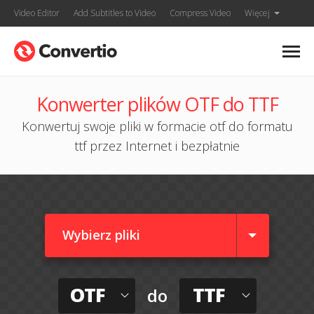
Video Editor
Add Subtitles to Video
Compress Video
Więcej
Konwerter plików OTF do TTF
Konwertuj swoje pliki w formacie otf do formatu
ttf przez Internet i bezpłatnie
Wybierz pliki
OTF
TTF
do