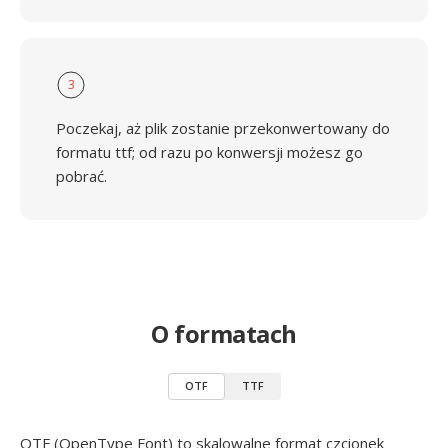
3
Poczekaj, aż plik zostanie przekonwertowany do
formatu ttf; od razu po konwersji możesz go
pobrać.
O formatach
OTF
TTF
OTF (OpenType Font) to skalowalne format czcionek