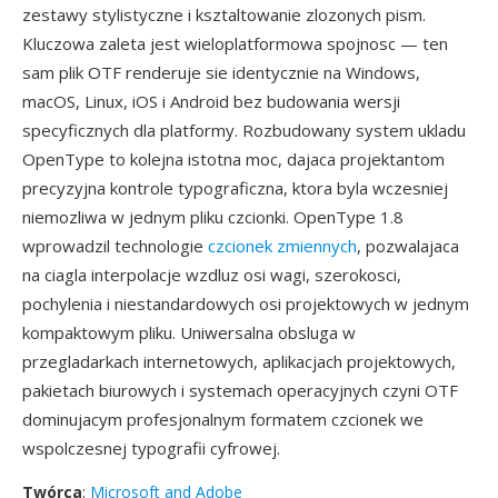
zestawy stylistyczne i ksztaltowanie zlozonych pism.
Kluczowa zaleta jest wieloplatformowa spojnosc — ten
sam plik OTF renderuje sie identycznie na Windows,
macOS, Linux, iOS i Android bez budowania wersji
specyficznych dla platformy. Rozbudowany system ukladu
OpenType to kolejna istotna moc, dajaca projektantom
precyzyjna kontrole typograficzna, ktora byla wczesniej
niemozliwa w jednym pliku czcionki. OpenType 1.8
wprowadzil technologie
czcionek zmiennych
, pozwalajaca
na ciagla interpolacje wzdluz osi wagi, szerokosci,
pochylenia i niestandardowych osi projektowych w jednym
kompaktowym pliku. Uniwersalna obsluga w
przegladarkach internetowych, aplikacjach projektowych,
pakietach biurowych i systemach operacyjnych czyni OTF
dominujacym profesjonalnym formatem czcionek we
wspolczesnej typografii cyfrowej.
Twórca
:
Microsoft and Adobe