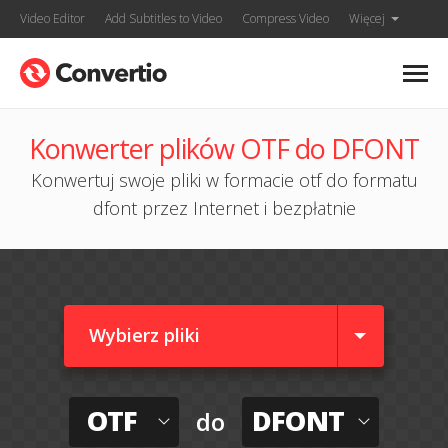
Video Editor
Add Subtitles to Video
Compress Video
Więcej
Konwerter plików OTF do DFONT
Konwertuj swoje pliki w formacie otf do formatu
dfont przez Internet i bezpłatnie
Wybierz pliki
OTF
DFONT
do