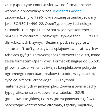
OTF (OpenType Font) to skalowalne format czcionek
wspolnie opracowany przez
Microsoft i Adobe
,
zapowiedziany w 1996 roku i pozniej ustandaryzowany
jako ISO/IEC 14496-22. OpenType łączy technologie
czcionek TrueType i PostScript w jednym kontenerze —
pliki OTF z konturami PostScript uzywaja tabel CFF/CFF2
dla kubicznych krzywych Beziera, podczas gdy te z
konturami TrueType uzywaja splajnow kwadratowych w
tabelach glyf (te zazwyczaj nosza rozszerzenie .ttf, mimo
ze sa formatem OpenType). Format obsluguje do 65 535
glifow na czcionke, umozliwiajac kompleksowe pokrycie
ogromnego repertuaru znakow Unicode, w tym lacinki,
cyrylicy, alfabetu arabskiego, CJK i symboli
matematycznych w jednym pliku. Zaawansowane cechy
typograficzne sa zakodowane w tabelach GSUB
(podstawianie glifow) i GPOS (pozycjonowanie glifow),
napedzajac kontekstowe alternaty, ligatury, kapitaliki,