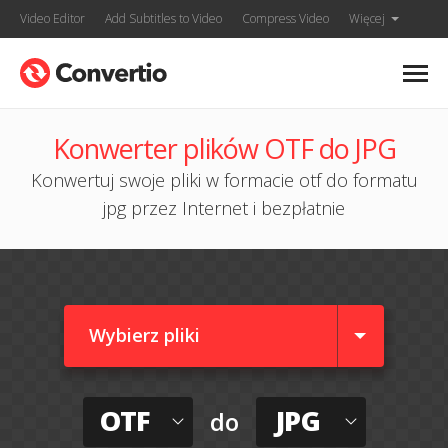
Video Editor
Add Subtitles to Video
Compress Video
Więcej
Konwerter plików OTF do JPG
Konwertuj swoje pliki w formacie otf do formatu
jpg przez Internet i bezpłatnie
Wybierz pliki
OTF
JPG
do