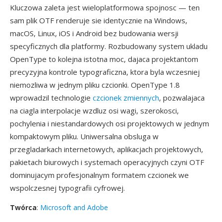
Kluczowa zaleta jest wieloplatformowa spojnosc — ten
sam plik OTF renderuje sie identycznie na Windows,
macOS, Linux, iOS i Android bez budowania wersji
specyficznych dla platformy. Rozbudowany system ukladu
OpenType to kolejna istotna moc, dajaca projektantom
precyzyjna kontrole typograficzna, ktora byla wczesniej
niemozliwa w jednym pliku czcionki. OpenType 1.8
wprowadzil technologie
czcionek zmiennych
, pozwalajaca
na ciagla interpolacje wzdluz osi wagi, szerokosci,
pochylenia i niestandardowych osi projektowych w jednym
kompaktowym pliku. Uniwersalna obsluga w
przegladarkach internetowych, aplikacjach projektowych,
pakietach biurowych i systemach operacyjnych czyni OTF
dominujacym profesjonalnym formatem czcionek we
wspolczesnej typografii cyfrowej.
Twórca
:
Microsoft and Adobe