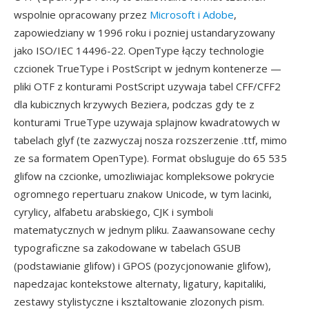
wspolnie opracowany przez
Microsoft i Adobe
,
zapowiedziany w 1996 roku i pozniej ustandaryzowany
jako ISO/IEC 14496-22. OpenType łączy technologie
czcionek TrueType i PostScript w jednym kontenerze —
pliki OTF z konturami PostScript uzywaja tabel CFF/CFF2
dla kubicznych krzywych Beziera, podczas gdy te z
konturami TrueType uzywaja splajnow kwadratowych w
tabelach glyf (te zazwyczaj nosza rozszerzenie .ttf, mimo
ze sa formatem OpenType). Format obsluguje do 65 535
glifow na czcionke, umozliwiajac kompleksowe pokrycie
ogromnego repertuaru znakow Unicode, w tym lacinki,
cyrylicy, alfabetu arabskiego, CJK i symboli
matematycznych w jednym pliku. Zaawansowane cechy
typograficzne sa zakodowane w tabelach GSUB
(podstawianie glifow) i GPOS (pozycjonowanie glifow),
napedzajac kontekstowe alternaty, ligatury, kapitaliki,
zestawy stylistyczne i ksztaltowanie zlozonych pism.