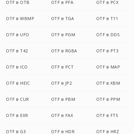
OTF в OTB
OTF в PFA
OTF в PCX
OTF в WBMP
OTF в TGA
OTF в T11
OTF в UFO
OTF в PGM
OTF в DDS
OTF в T42
OTF в RGBA
OTF в PT3
OTF в ICO
OTF в PCT
OTF в MAP
OTF в HEIC
OTF в JP2
OTF в XBM
OTF в CUR
OTF в PBM
OTF в PPM
OTF в EXR
OTF в FAX
OTF в FTS
OTF в G3
OTF в HDR
OTF в HRZ