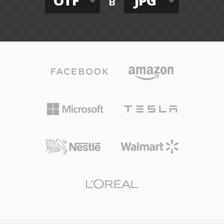
OTF
JPG
в