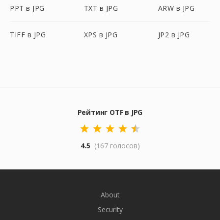
PPT в JPG
TXT в JPG
ARW в JPG
TIFF в JPG
XPS в JPG
JP2 в JPG
Рейтинг OTF в JPG
4.5
(167 голосов)
About
Security