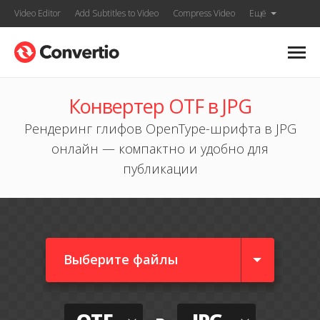
Video Editor
Add Subtitles to Video
Compress Video
Ещё
Конвертер OTF в JPG
Рендеринг глифов OpenType-шрифта в JPG
онлайн — компактно и удобно для
публикации
Выберите файлы