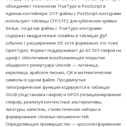
объединяет технологии TrueType и PostScript в
едином контейнере: OTF-файлы с PostScript-контурами
используют таблицы CFF/CFF2 для кубических кривых
Безье, тогда как файлы с TrueType-контурами
содержат квадратичные сплайны в таблицах glyf
(обычно с расширением .ttf, хотя формально это тоже
OpenType). Формат поддерживает до 65 535 глифов на
шрифт, обеспечивая всеобъемлющее покрытие
обширного репертуара Unicode — латиница,
кириллица, арабское письмо, CJK и математические
символы в одном файле. Продвинутые
типографические функции кодируются в таблицах
GSUB (подстановка глифов) и GPOS (позиционирование
глифов), реализуя контекстные альтернативы,
лигатуры, капитель, стилистические наборы и
формирование сложных письменностей.
Определяющее преимущество — кроссплатформенная