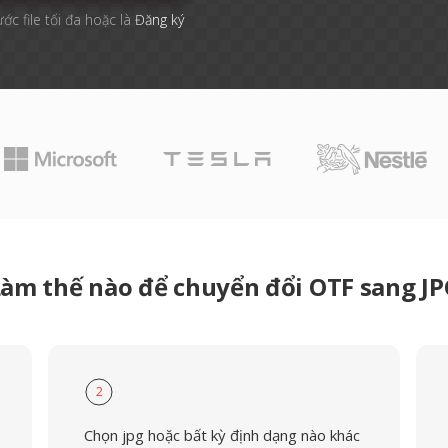
ước file tối đa hoặc là
Đăng ký
Làm thế nào để chuyển đổi OTF sang JP
2
Chọn jpg hoặc bất kỳ định dạng nào khác