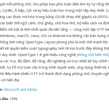
yph mỗi phông chữ, cho phép bao phủ toàn diện kho ký tự rộng lớ
 Cyrillic, Ả Rập, CJK và ký hiệu toán học trong một tệp duy nhất. C
ng cao được mã hóa trong bảng GSUB (thay thế glyph) và GPOS (
 các biến thể ngữ cảnh, chữ ghép, chữ hoa nhỏ, bộ kiểu cách và địn
điểm nổi bật là tính nhất quán đa nền tảng — cùng một tệp OTF hiể
 Windows, macOS, Linux, iOS và Android mà không cần bản dựng r
thống tính năng OpenType Layout phong phú là một thế mạnh lớn k
hiết kế quyền kiểm soát typography tinh tế mà trước đây không th
 duy nhất. OpenType 1.8 giới thiệu công nghệ
phông chữ biến thể
ua các trục độ đậm, độ rộng, độ nghiêng và trục thiết kế tùy chỉnh
hất. Sự hỗ trợ toàn cầu trong trình duyệt web, ứng dụng thiết kế
hệ điều hành khiến OTF trở thành định dạng phông chữ chuyên ngh
 số hiện đại.
ển
:
Microsoft and Adobe
n đầu
: 1996