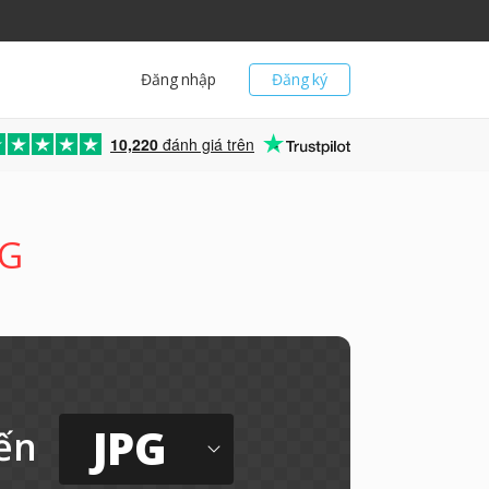
Đăng nhập
Đăng ký
10,220
đánh giá trên
PG
JPG
ến