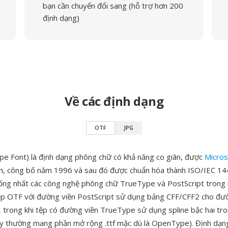
bạn cần chuyển đổi sang (hỗ trợ hơn 200
định dạng)
Về các định dạng
OTF
JPG
 Font) là định dạng phông chữ có khả năng co giãn, được
Micros
ển, công bố năm 1996 và sau đó được chuẩn hóa thành ISO/IEC 1
ng nhất các công nghệ phông chữ TrueType và PostScript trong 
ệp OTF với đường viền PostScript sử dụng bảng CFF/CFF2 cho đư
, trong khi tệp có đường viền TrueType sử dụng spline bậc hai tro
y thường mang phần mở rộng .ttf mặc dù là OpenType). Định dạng