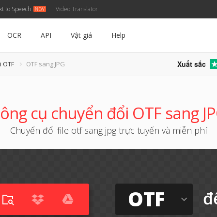
xt to Speech
Video Translator
OCR
API
Vật giá
Help
Xuất sắc
i OTF
OTF sang JPG
ông cụ chuyển đổi OTF sang J
Chuyển đổi file otf sang jpg trực tuyến và miễn phí
OTF
đ