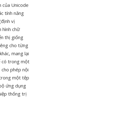
n của Unicode
ác tính năng
định vị
h hình chữ
n thị giống
iêng cho từng
hác, mang lại
ể có trong một
, cho phép nội
 trong một tệp
, bộ ứng dụng
iệp thống trị