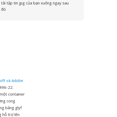
tải tập tin jpg của bạn xuống ngay sau
đó
oft và Adobe
4496-22.
một container
ờng cong
ng bảng glyf
 hỗ trợ lên