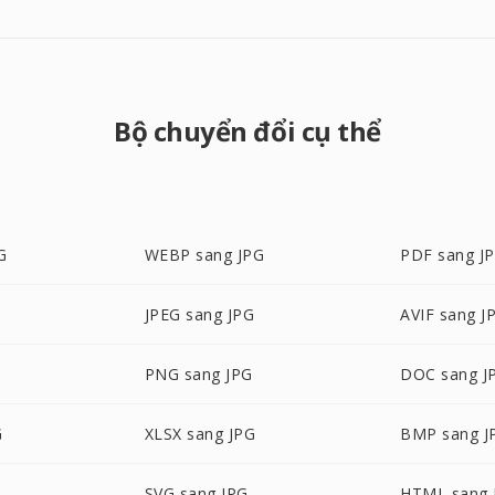
Bộ chuyển đổi cụ thể
G
WEBP sang JPG
PDF sang J
JPEG sang JPG
AVIF sang J
PNG sang JPG
DOC sang J
G
XLSX sang JPG
BMP sang J
SVG sang JPG
HTML sang 