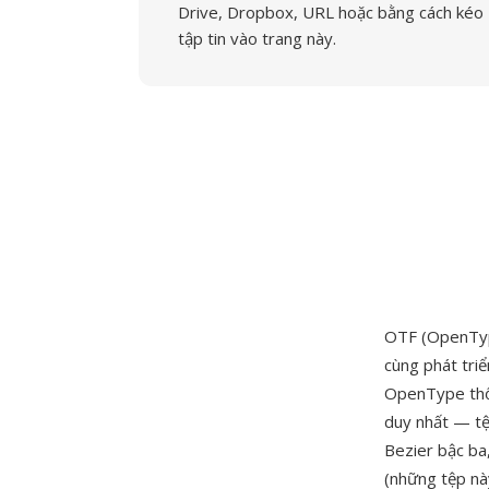
Drive, Dropbox, URL hoặc bằng cách kéo
tập tin vào trang này.
OTF (OpenType
cùng phát tri
OpenType thố
duy nhất — t
Bezier bậc ba
(những tệp nà