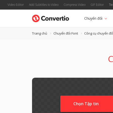
Video Editor
Add Subtitles to Video
Compress Video
GIF Editor
Te
Chuyển đổi
Trang chủ
Chuyển đổi Font
Công cụ chuyển đổ
C
Chọn Tập tin