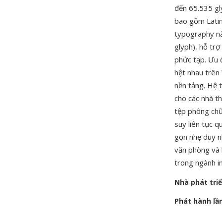
đến 65.535 gl
bao gồm Latin,
typography nâ
glyph), hỗ trợ
phức tạp. Ưu 
hệt nhau trên
nền tảng. Hệ 
cho các nhà t
tệp phông chữ
suy liên tục q
gọn nhẹ duy n
văn phòng và 
trong ngành in
Nhà phát tri
Phát hành lầ