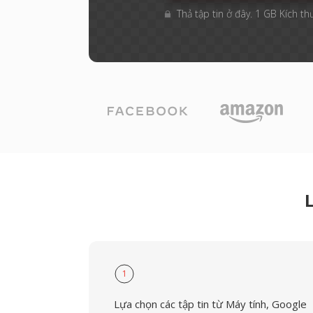
Thả tập tin ở đây. 1 GB Kích th
1
Lựa chọn các tập tin từ Máy tính, Google