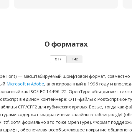
О форматах
OTF
T42
pe Font) — масштабируемый шрифтовой формат, совместно
ный
Microsoft и Adobe
, анонсированный в 1996 году и впослед
рованный как ISO/IEC 14496-22. OpenType объединяет техн
ostScript в едином контейнере: OTF-файлы с PostScript-конт
аблицы CFF/CFF2 для кубических кривых Безье, тогда как фа
турами содержат квадратичные сплайны в таблицах glyf (об
 .ttf, хотя формально это тоже OpenType). Формат поддерж
на шрифт, обеспечивая всеобъемлющее покрытие обширного