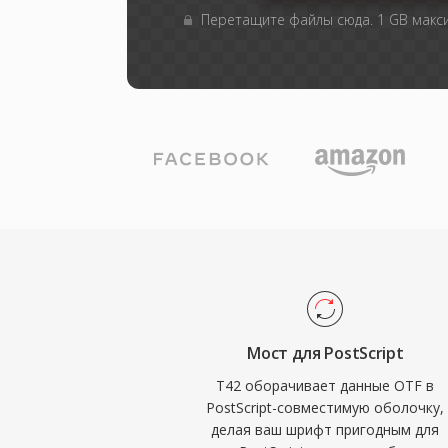
Перетащите файлы сюда. 1 GB мак
Мост для PostScript
T42 оборачивает данные OTF в
PostScript-совместимую оболочку,
делая ваш шрифт пригодным для