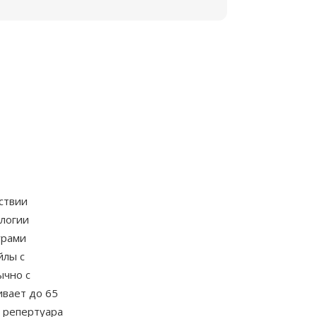
ствии
ологии
урами
йлы с
ычно с
ивает до 65
 репертуара