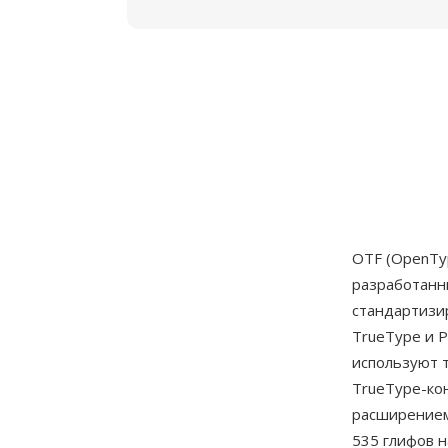
OTF (OpenTy
разработан
стандартизи
TrueType и P
используют т
TrueType-кон
расширением
535 глифов 