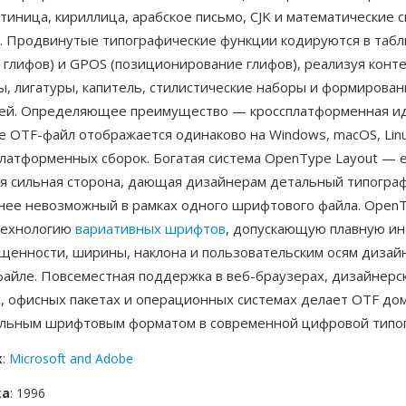
тиница, кириллица, арабское письмо, CJK и математические 
. Продвинутые типографические функции кодируются в таб
 глифов) и GPOS (позиционирование глифов), реализуя конт
ы, лигатуры, капитель, стилистические наборы и формирова
ей. Определяющее преимущество — кроссплатформенная ид
е OTF-файл отображается одинаково на Windows, macOS, Linu
 платформенных сборок. Богатая система OpenType Layout —
я сильная сторона, дающая дизайнерам детальный типогра
анее невозможный в рамках одного шрифтового файла. OpenT
технологию
вариативных шрифтов
, допускающую плавную и
ыщенности, ширины, наклона и пользовательским осям дизай
файле. Повсеместная поддержка в веб-браузерах, дизайнерс
, офисных пакетах и операционных системах делает OTF д
льным шрифтовым форматом в современной цифровой типог
к
:
Microsoft and Adobe
ка
: 1996