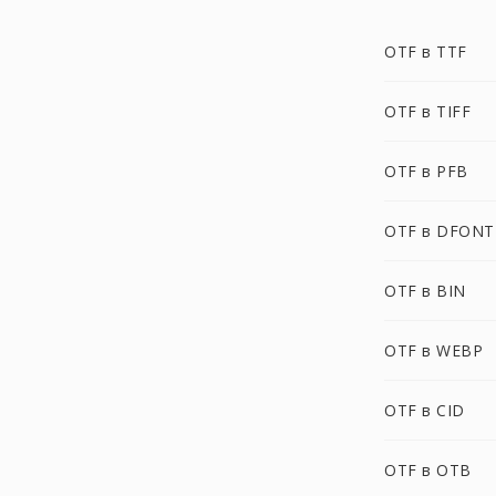
OTF в TTF
OTF в TIFF
OTF в PFB
OTF в DFONT
OTF в BIN
OTF в WEBP
OTF в CID
OTF в OTB