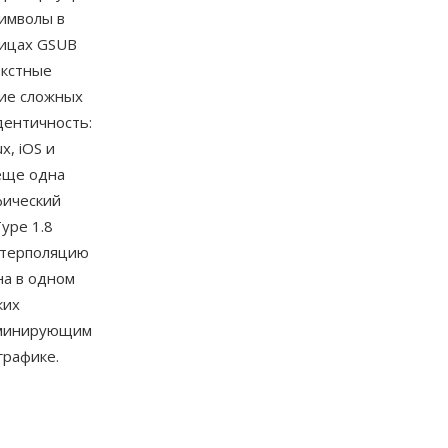
символы в
лицах GSUB
екстные
ние сложных
ентичность:
x, iOS и
 еще одна
фический
ype 1.8
нтерполяцию
на в одном
ких
оминирующим
рафике.