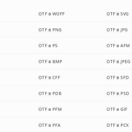
OTF в WOFF
OTF в SVG
OTF в PNG
OTF в JPG
OTF в PS
OTF в AFM
OTF в BMP
OTF в JPEG
OTF в CFF
OTF в SFD
OTF в PDB
OTF в PSD
OTF в PFM
OTF в GIF
OTF в PFA
OTF в PCX