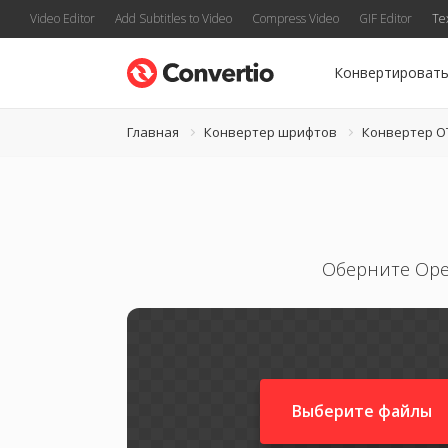
Video Editor
Add Subtitles to Video
Compress Video
GIF Editor
Te
Конвертироват
Главная
Конвертер шрифтов
Конвертер O
Оберните Ope
Выберите файлы