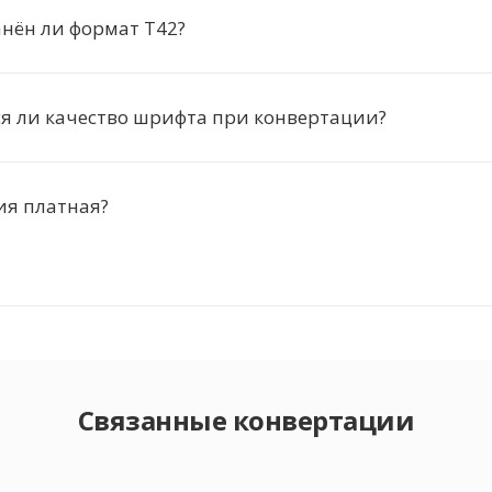
нён ли формат T42?
я ли качество шрифта при конвертации?
ия платная?
Связанные конвертации