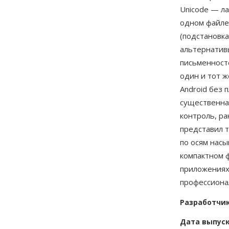
Unicode — ла
одном файле
(подстановка
альтернатив
письменност
один и тот ж
Android без
существенна
контроль, р
представил 
по осям нас
компактном 
приложениях
профессиона
Разработчи
Дата выпус