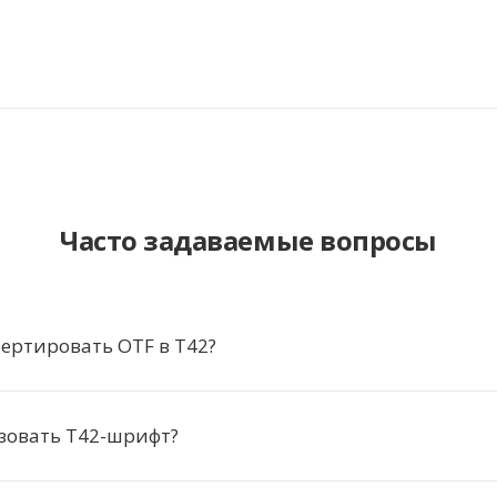
Часто задаваемые вопросы
ертировать OTF в T42?
зовать T42-шрифт?