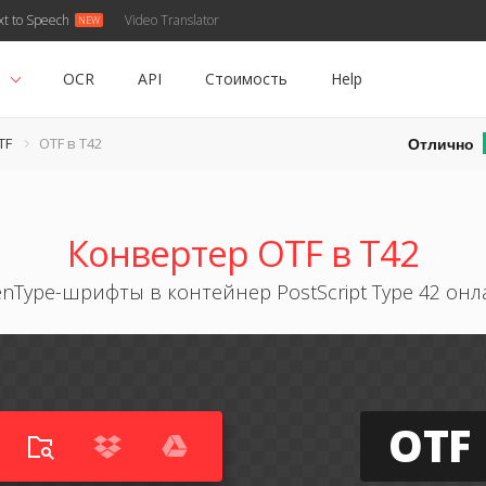
xt to Speech
Video Translator
ь
OCR
API
Стоимость
Help
Отлично
TF
OTF в T42
Конвертер OTF в T42
nType-шрифты в контейнер PostScript Type 42 онл
OTF