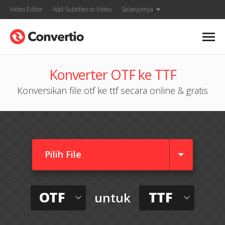
Video Editor
Add Subtitles to Video
Selanjutnya
Konverter OTF ke TTF
Konversikan file otf ke ttf secara online & gratis
Pilih File
OTF
TTF
untuk