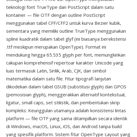
teknologi font TrueType dan PostScript dalam satu
kontainer — file OTF dengan outline PostScript
menggunakan tabel CFF/CFF2 untuk kurva Bezier kubik,
sementara yang memiliki outline TrueType menggunakan
spline kuadratik dalam tabel glyf (ini biasanya berekstensi
.ttf meskipun merupakan OpenType). Format ini
mendukung hingga 65.535 glyph per font, memungkinkan
cakupan komprehensif repertoar karakter Unicode yang
luas termasuk Latin, Sirilik, Arab, CJK, dan simbol
matematika dalam satu file. Fitur tipografi lanjutan
dikodekan dalam tabel GSUB (substitusi glyph) dan GPOS
(pemosisian glyph), menggerakkan alternatif kontekstual,
ligatur, small caps, set stilistik, dan pembentukan skrip
kompleks. Keunggulan utamanya adalah konsistensi lintas
platform — file OTF yang sama ditampilkan secara identik
di Windows, macOS, Linux, iOS, dan Android tanpa build
yang spesifik platform. Sistem fitur OpenType Layout yang