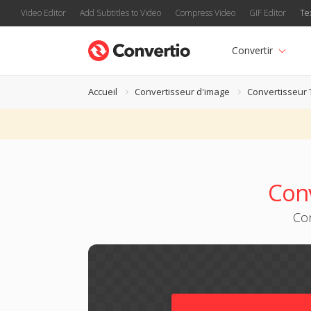
Video Editor
Add Subtitles to Video
Compress Video
GIF Editor
Te
Convertir
Accueil
Convertisseur d'image
Convertisseur 
Con
Con