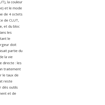
UT), la couleur
ce) et le mode
ue de 4 octets
nce de CLUT,
, et du bloc
dans les
tant le
rgeur doit
sait partie du
e la vie
 directe : les
un traitement
r le taux de
at reste
r dès outils
ment et de