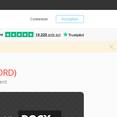
Connexion
Inscription
nt
10,220
avis sur
ORD)
ment