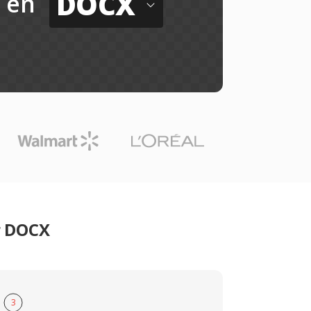
DOCX
en
r DOCX
3