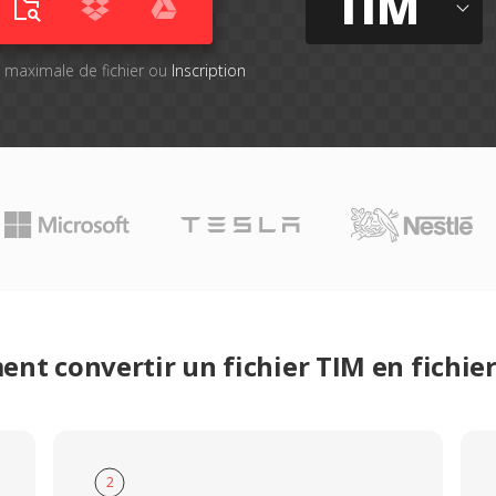
TIM
le maximale de fichier ou
Inscription
nt convertir un fichier TIM en fichie
2