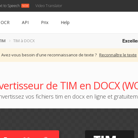
xt to Speech
Video Translator
OCR
API
Prix
Help
Excelle
TIM
TIM à DOCX
Avez-vous besoin d'une reconnaissance de texte ?
Reconnaître le texte
vertisseur de TIM en DOCX (W
vertissez vos fichiers tim en docx en ligne et gratuite