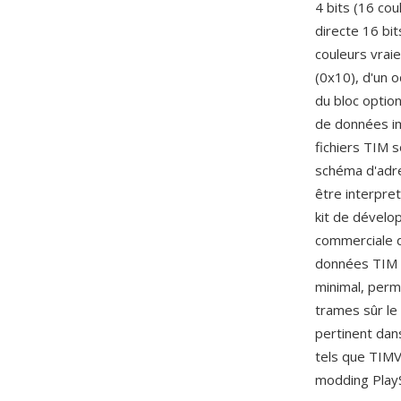
4 bits (16 cou
directe 16 bi
couleurs vrai
(0x10), d'un 
du bloc optio
de données im
fichiers TIM s
schéma d'adre
être interpre
kit de dévelo
commerciale de
données TIM p
minimal, perm
trames sûr le
pertinent da
tels que TIMV
modding PlayS