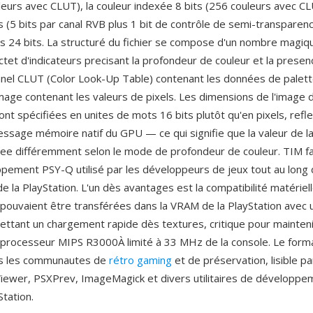
leurs avec CLUT), la couleur indexée 8 bits (256 couleurs avec CL
ts (5 bits par canal RVB plus 1 bit de contrôle de semi-transparen
es 24 bits. La structuré du fichier se compose d'un nombre magiq
octet d'indicateurs precisant la profondeur de couleur et la prese
nnel CLUT (Color Look-Up Table) contenant les données de palette
age contenant les valeurs de pixels. Les dimensions de l'image 
ont spécifiées en unites de mots 16 bits plutôt qu'en pixels, refle
ssage mémoire natif du GPU — ce qui signifie que la valeur de la
tee différemment selon le mode de profondeur de couleur. TIM fai
ppement PSY-Q utilisé par les développeurs de jeux tout au long d
 la PlayStation. L'un dès avantages est la compatibilité matérielle
ouvaient être transférées dans la VRAM de la PlayStation avec 
ettant un chargement rapide dès textures, critique pour mainteni
 processeur MIPS R3000À limité à 33 MHz de la console. Le form
ns les communautes de
rétro gaming
et de préservation, lisible pa
iewer, PSXPrev, ImageMagick et divers utilitaires de développe
tation.