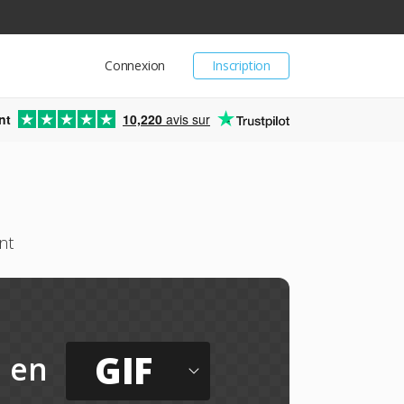
Connexion
Inscription
nt
10,220
avis sur
nt
GIF
en