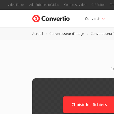
Video Editor
Add Subtitles to Video
Compress Video
GIF Editor
Te
Convertir
Accueil
Convertisseur d'image
Convertisseur 
C
Choisir les fichiers