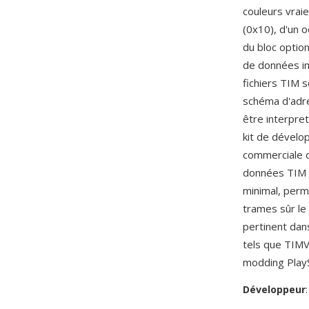
couleurs vrai
(0x10), d'un 
du bloc optio
de données im
fichiers TIM s
schéma d'adre
être interpre
kit de dévelo
commerciale de
données TIM p
minimal, perm
trames sûr le
pertinent da
tels que TIMV
modding PlayS
Développeur