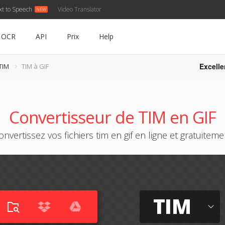
xt to Speech
Video Translator
OCR
API
Prix
Help
Excelle
TIM
TIM à GIF
Convertisseur de TIM en GIF
onvertissez vos fichiers tim en gif en ligne et gratuiteme
TIM