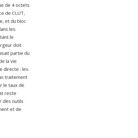
ue de 4 octets
nce de CLUT,
, et du bloc
dans les
tant le
rgeur doit
sait partie du
e la vie
 directe : les
un traitement
r le taux de
at reste
r dès outils
ment et de