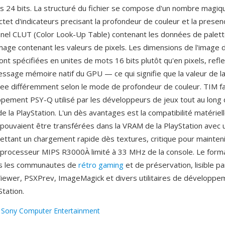
es 24 bits. La structuré du fichier se compose d'un nombre magiq
octet d'indicateurs precisant la profondeur de couleur et la prese
nnel CLUT (Color Look-Up Table) contenant les données de palette
age contenant les valeurs de pixels. Les dimensions de l'image 
ont spécifiées en unites de mots 16 bits plutôt qu'en pixels, refle
ssage mémoire natif du GPU — ce qui signifie que la valeur de la
tee différemment selon le mode de profondeur de couleur. TIM fai
ppement PSY-Q utilisé par les développeurs de jeux tout au long d
 la PlayStation. L'un dès avantages est la compatibilité matérielle
ouvaient être transférées dans la VRAM de la PlayStation avec 
ettant un chargement rapide dès textures, critique pour mainteni
 processeur MIPS R3000À limité à 33 MHz de la console. Le form
ns les communautes de
rétro gaming
et de préservation, lisible pa
iewer, PSXPrev, ImageMagick et divers utilitaires de développe
tation.
:
Sony Computer Entertainment