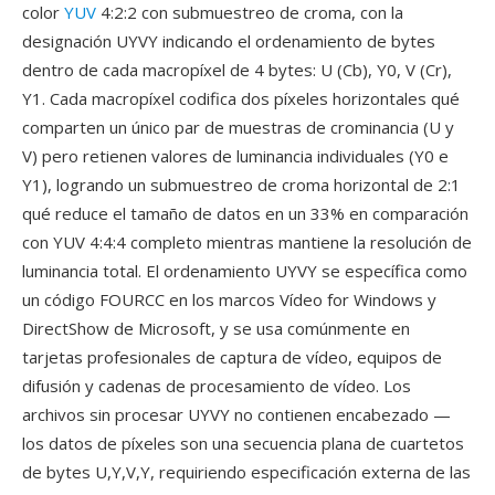
color
YUV
4:2:2 con submuestreo de croma, con la
designación UYVY indicando el ordenamiento de bytes
dentro de cada macropíxel de 4 bytes: U (Cb), Y0, V (Cr),
Y1. Cada macropíxel codifica dos píxeles horizontales qué
comparten un único par de muestras de crominancia (U y
V) pero retienen valores de luminancia individuales (Y0 e
Y1), logrando un submuestreo de croma horizontal de 2:1
qué reduce el tamaño de datos en un 33% en comparación
con YUV 4:4:4 completo mientras mantiene la resolución de
luminancia total. El ordenamiento UYVY se específica como
un código FOURCC en los marcos Vídeo for Windows y
DirectShow de Microsoft, y se usa comúnmente en
tarjetas profesionales de captura de vídeo, equipos de
difusión y cadenas de procesamiento de vídeo. Los
archivos sin procesar UYVY no contienen encabezado —
los datos de píxeles son una secuencia plana de cuartetos
de bytes U,Y,V,Y, requiriendo especificación externa de las