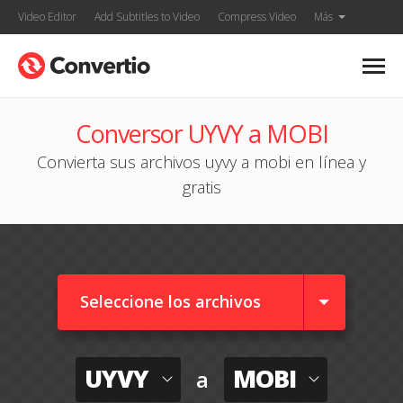
Video Editor
Add Subtitles to Video
Compress Video
Más
Conversor UYVY a MOBI
Convierta sus archivos uyvy a mobi en línea y
gratis
Seleccione los archivos
UYVY
MOBI
a