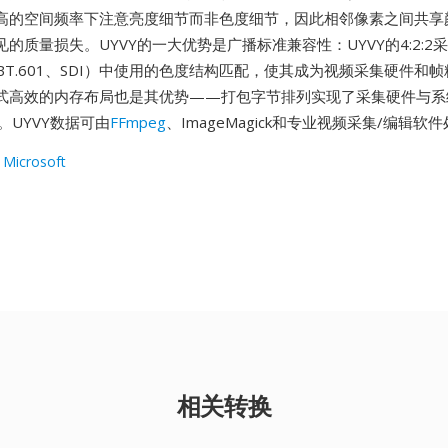
高的空间频率下注意亮度细节而非色度细节，因此相邻像素之间共享
的质量损失。UYVY的一大优势是广播标准兼容性：UYVY的4:2:2
R BT.601、SDI）中使用的色度结构匹配，使其成为视频采集硬件和
式高效的内存布局也是其优势——打包字节排列实现了采集硬件与系
。UYVY数据可由
FFmpeg
、ImageMagick和专业视频采集/编辑软
 Microsoft
相关转换