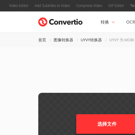
Video Editor
Add Subtitles to Video
Compress Video
GIF Editor
Te
转换
OCR
首页
图像转换器
UYVY转换器
UYVY 为 MOBI
选择文件