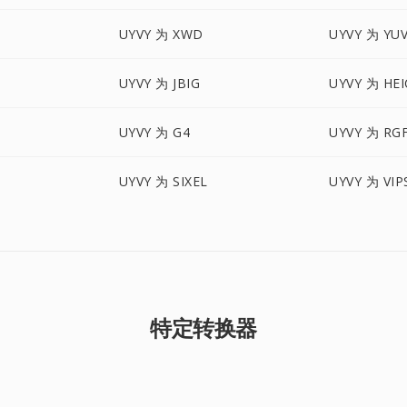
UYVY 为 XWD
UYVY 为 YU
UYVY 为 JBIG
UYVY 为 HEI
UYVY 为 G4
UYVY 为 RG
UYVY 为 SIXEL
UYVY 为 VIP
特定转换器