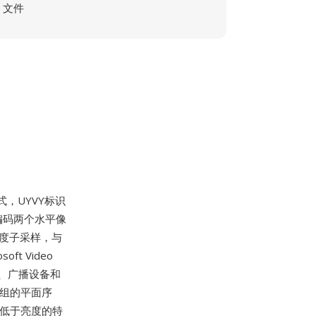
文件
，UYVY标识
编码两个水平像
色度子采样，与
t Video
集卡、广播设备和
元组的平面序
率低于亮度的特