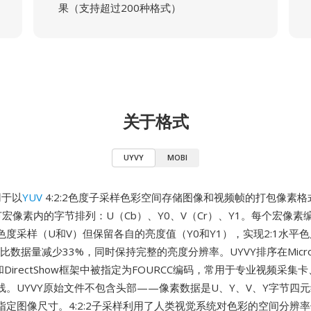
果（支持超过200种格式）
关于格式
UYVY
MOBI
用于以
YUV
4:2:2色度子采样色彩空间存储图像和视频帧的打包像素格式
宏像素内的字节排列：U（Cb）、Y0、V（Cr）、Y1。每个宏像素
色度采样（U和V）但保留各自的亮度值（Y0和Y1），实现2:1水平
UV相比数据量减少33%，同时保持完整的亮度分辨率。UYVY排序在Microsof
ows和DirectShow框架中被指定为FOURCC编码，常用于专业视频采
线。UYVY原始文件不包含头部——像素数据是U、Y、V、Y字节四
指定图像尺寸。4:2:2子采样利用了人类视觉系统对色彩的空间分辨