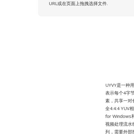
URL或在页面上拖拽选择文件.
UYVY是一种
表示每个4字节
素，共享一对
全4:4:4 Y
for Wind
视频处理流水
列，需要外部