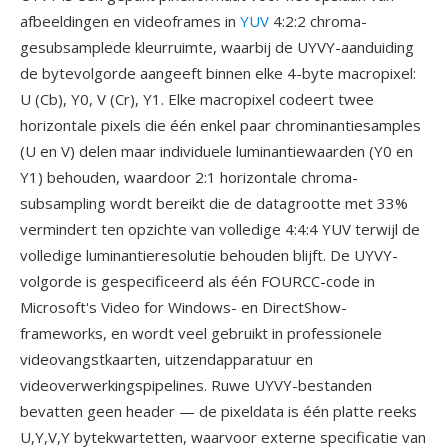
afbeeldingen en videoframes in
YUV
4:2:2 chroma-
gesubsamplede kleurruimte, waarbij de UYVY-aanduiding
de bytevolgorde aangeeft binnen elke 4-byte macropixel:
U (Cb), Y0, V (Cr), Y1. Elke macropixel codeert twee
horizontale pixels die één enkel paar chrominantiesamples
(U en V) delen maar individuele luminantiewaarden (Y0 en
Y1) behouden, waardoor 2:1 horizontale chroma-
subsampling wordt bereikt die de datagrootte met 33%
vermindert ten opzichte van volledige 4:4:4 YUV terwijl de
volledige luminantieresolutie behouden blijft. De UYVY-
volgorde is gespecificeerd als één FOURCC-code in
Microsoft's Video for Windows- en DirectShow-
frameworks, en wordt veel gebruikt in professionele
videovangstkaarten, uitzendapparatuur en
videoverwerkingspipelines. Ruwe UYVY-bestanden
bevatten geen header — de pixeldata is één platte reeks
U,Y,V,Y bytekwartetten, waarvoor externe specificatie van