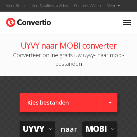
Video Editor
Add Subtitles to Video
Compress Video
Meer
UYVY naar MOBI converter
Converteer online gratis uw uyvy- naar mobi-
bestanden
Kies bestanden
UYVY
MOBI
naar