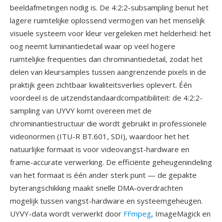
beeldafmetingen nodig is. De 4:2:2-subsampling benut het
lagere ruimtelijke oplossend vermogen van het menselijk
visuele systeem voor kleur vergeleken met helderheid: het
oog neemt luminantiedetail waar op veel hogere
ruimtelijke frequenties dan chrominantiedetail, zodat het
delen van kleursamples tussen aangrenzende pixels in de
praktijk geen zichtbaar kwaliteitsverlies oplevert. Één
voordeel is de uitzendstandaardcompatibiliteit: de 4:2:2-
sampling van UYVY komt overeen met de
chrominantiestructuur die wordt gebruikt in professionele
videonormen (ITU-R BT.601, SDI), waardoor het het
natuurlijke formaat is voor videovangst-hardware en
frame-accurate verwerking. De efficiënte geheugenindeling
van het formaat is één ander sterk punt — de gepakte
byterangschikking maakt snelle DMA-overdrachten
mogelijk tussen vangst-hardware en systeemgeheugen.
UYVY-data wordt verwerkt door
FFmpeg
, ImageMagick en