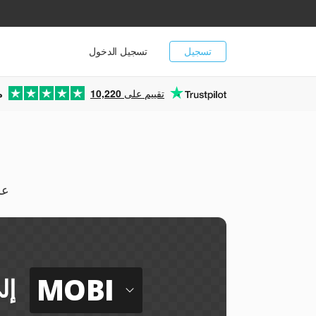
تسجيل
تسجيل الدخول
تقييم على
10,220
م
يمكن
MOBI
إل