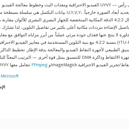
الفيديو الاحترافية ومعدات البث وخطوط معالجة الفيديو. لا تحتوي ملفات Y
بيانات البكسل هي سلسلة مسطحة من رباعيات بايت U,Y,V,Y، مما يتطلب 
يستغل الاختزال 4:2:2 الدقة المكانية المنخفضة للجهاز البصري البشري للألوان مقا
فاصيل الإضاءة بترددات مكانية أعلى بكثير من تفاصيل التلوين، لذا تشارك ع
ورة لا ينتج عنها فقدان جودة مرئي عملياً. من أبرز مزاياه التوافق مع معاي
للتنسيق يمثل قوة أخرى — الترتيب المعبّأ للبايتات يتيح نقلات DMA سريعة ب
FFmpeg
النظام. بيانات UYVY تتعامل معها
 Microsoft
الإص