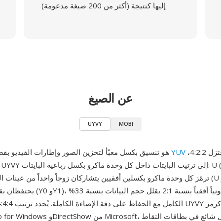
إليها كنتيجة (أكثر من 200 صيغة مدعومة)
عن الصيغ
UYVY
MOBI
بتدفق لوني مختزل 4:2:2،
YUV
UYVY هو تنسيق بكسل معبّأ لتخزين الصور وإطارات الفيديو بفضاء ألوان
يحتفظان بقيم إضاءة فردية (Y0 وY1)، محققةً ا