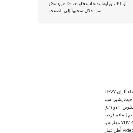
وGoogle Drive وDropbox، ورابط URL أو
من خلال سحبها إلى الصفحة.
حيث يشير اسم UYVY إلى ترتيب البايتات داخل كل وحدة ماكرو بكسل رباعية البايتات: U (Cb) وY0 وV
(Cr) وY1. ترمّز كل وحدة ماكرو بكسلين أفقيين يتشاركان زوجاً واحداً من عينات التلوين (U وV) لكن
ختزالاً لونياً أفقياً بنسبة 2:1 يقلل حجم البيانات بنسبة 33%
مقارنة بـ YUV 4:4:4 الكامل مع الحفاظ على دقة الإضاءة الكاملة. يُحدد ترتيب UYVY كرمز FOURCC في
أُطر عمل Video for Windows وDirectShow من Microsoft، ويُستخدم بشكل شائع في بطاقات التقاط