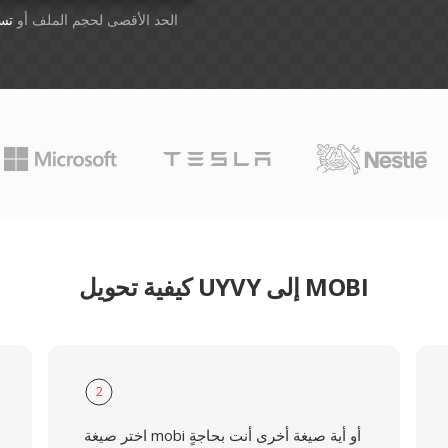
أسقِط الملفات هنا. 1 GB الحد الأقصى لحجم الملف أو
تس
كيفية تحويل UYVY إلى MOBI
2
اختر صيغة mobi أو أية صيغة أخرى أنت بحاجةٍ