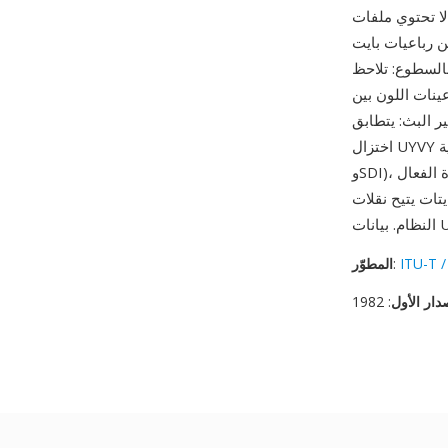
UYV الخام على رأس —
تحديد أبعاد الصورة خارجياً.
رنة بالسطوع: تلاحظ
ينات اللون بين
ير البث: يتطابق
اختزال UYVY بنسبة 4:2:2 مع بنية التلوين المستخدمة في معايير الفيديو الاحترافية (ITU-R BT.601
وSDI)، مما يجعله التنسيق الطبيعي لأجهزة التقاط الفيديو والمعالجة بدقة الإطار. تخطيط الذاكرة الفعال
ين أجهزة الالتقاط وذاكرة
ITU-T /
:
المطوّر
دار الأول
: 1982