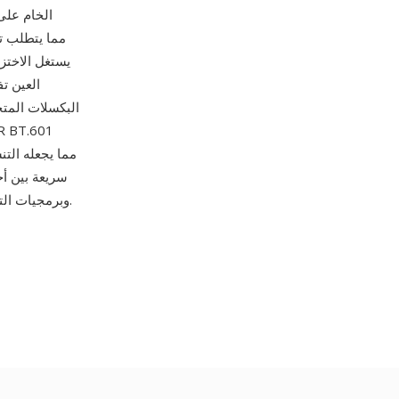
العين ت
البكسلات المتجا
وImageMagick وبرمجيات التقاط/تحرير الفيديو الاحترافية.