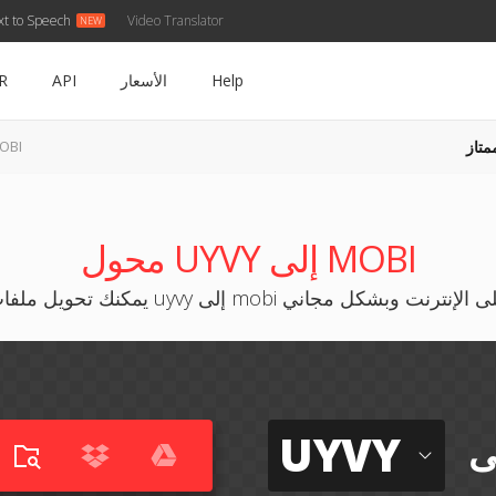
xt to Speech
Video Translator
Help
الأسعار
API
R
متاز
UYVY إلى
محول UYVY إلى MOBI
ك تحويل ملفات uyvy إلى mobi على الإنترنت وبشكل مجاني
UYVY
ى