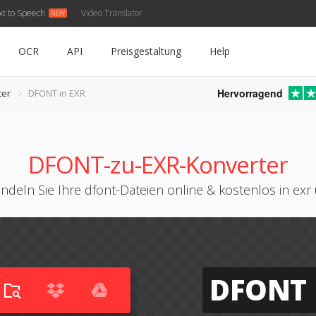
xt to Speech
Video Translator
OCR
API
Preisgestaltung
Help
Hervorragend
ter
DFONT in EXR
DFONT-zu-EXR-Konverter
ndeln Sie Ihre dfont-Dateien online & kostenlos in exr
DFONT