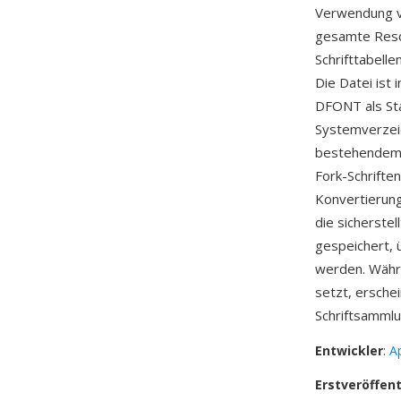
Verwendung v
gesamte Resou
Schrifttabell
Die Datei ist
DFONT als Sta
Systemverzeic
bestehendem S
Fork-Schrifte
Konvertierung
die sicherste
gespeichert,
werden. Währ
setzt, ersche
Schriftsammlu
Entwickler
:
A
Erstveröffen