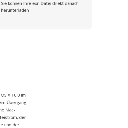
Sie können Ihre exr-Datei direkt danach
herunterladen
 OS X 10.0 im
beim Übergang
che Mac-
teistrom, der
ge und der