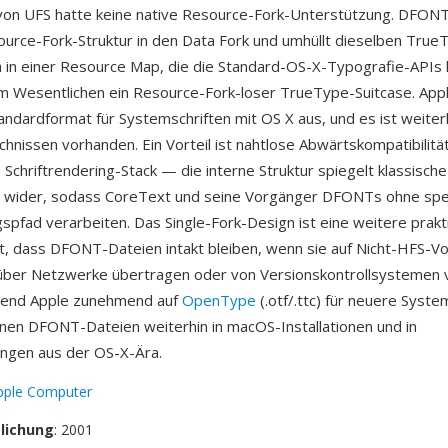
on UFS hatte keine native Resource-Fork-Unterstützung. DFONT 
rce-Fork-Struktur in den Data Fork und umhüllt dieselben True
en in einer Resource Map, die die Standard-OS-X-Typografie-APIs 
 im Wesentlichen ein Resource-Fork-loser TrueType-Suitcase. Appl
ndardformat für Systemschriften mit OS X aus, und es ist weiter
hnissen vorhanden. Ein Vorteil ist nahtlose Abwärtskompatibilitä
chriftrendering-Stack — die interne Struktur spiegelt klassisch
n wider, sodass CoreText und seine Vorgänger DFONTs ohne spe
spfad verarbeiten. Das Single-Fork-Design ist eine weitere prakt
llt, dass DFONT-Dateien intakt bleiben, wenn sie auf Nicht-HFS-V
 über Netzwerke übertragen oder von Versionskontrollsystemen 
end Apple zunehmend auf
OpenType
(.otf/.ttc) für neuere Syste
inen DFONT-Dateien weiterhin in macOS-Installationen und in
ngen aus der OS-X-Ära.
pple Computer
tlichung
: 2001