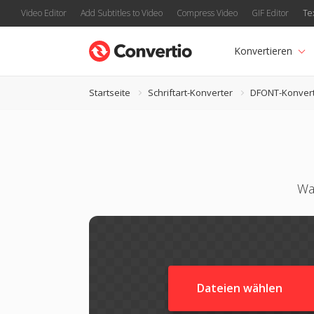
Video Editor
Add Subtitles to Video
Compress Video
GIF Editor
Te
Konvertieren
Startseite
Schriftart-Konverter
DFONT-Konver
Wa
Dateien wählen