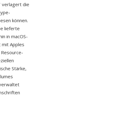
verlagert die
Type-
lesen können.
e lieferte
hin in macOS-
t mit Apples
e Resource-
ziellen
ische Stärke,
olumes
verwaltet
mschriften