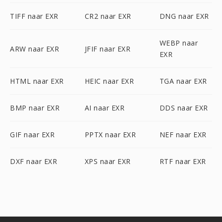
TIFF naar EXR
CR2 naar EXR
DNG naar EXR
WEBP naar
ARW naar EXR
JFIF naar EXR
EXR
HTML naar EXR
HEIC naar EXR
TGA naar EXR
BMP naar EXR
AI naar EXR
DDS naar EXR
GIF naar EXR
PPTX naar EXR
NEF naar EXR
DXF naar EXR
XPS naar EXR
RTF naar EXR