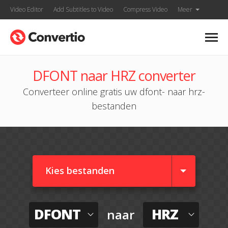
Video Editor
Add Subtitles to Video
Compress Video
Meer
DFONT naar HRZ converter
Converteer online gratis uw dfont- naar hrz-
bestanden
Kies bestanden
DFONT
HRZ
naar