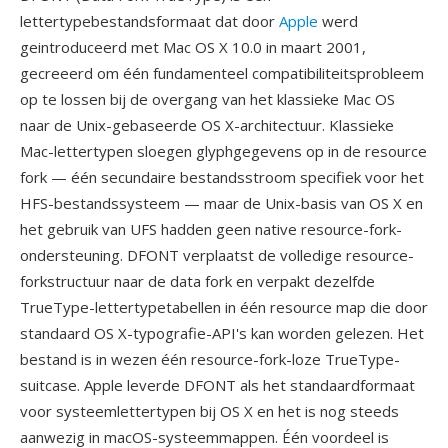
lettertypebestandsformaat dat door
Apple
werd
geintroduceerd met Mac OS X 10.0 in maart 2001,
gecreeerd om één fundamenteel compatibiliteitsprobleem
op te lossen bij de overgang van het klassieke Mac OS
naar de Unix-gebaseerde OS X-architectuur. Klassieke
Mac-lettertypen sloegen glyphgegevens op in de resource
fork — één secundaire bestandsstroom specifiek voor het
HFS-bestandssysteem — maar de Unix-basis van OS X en
het gebruik van UFS hadden geen native resource-fork-
ondersteuning. DFONT verplaatst de volledige resource-
forkstructuur naar de data fork en verpakt dezelfde
TrueType-lettertypetabellen in één resource map die door
standaard OS X-typografie-API's kan worden gelezen. Het
bestand is in wezen één resource-fork-loze TrueType-
suitcase. Apple leverde DFONT als het standaardformaat
voor systeemlettertypen bij OS X en het is nog steeds
aanwezig in macOS-systeemmappen. Één voordeel is