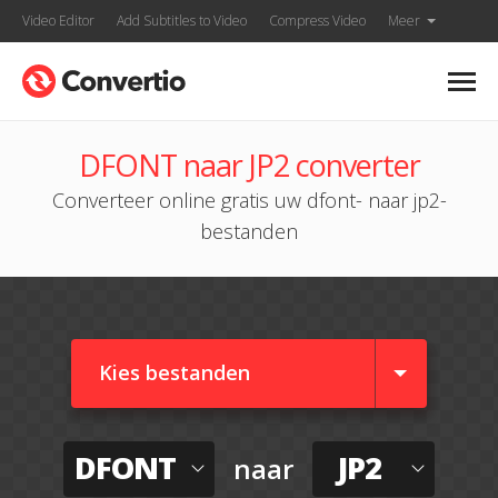
Video Editor
Add Subtitles to Video
Compress Video
Meer
DFONT naar JP2 converter
Converteer online gratis uw dfont- naar jp2-
bestanden
Kies bestanden
DFONT
JP2
naar