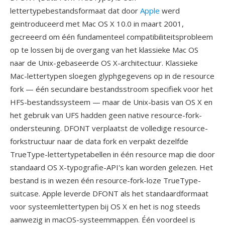
lettertypebestandsformaat dat door
Apple
werd
geintroduceerd met Mac OS X 10.0 in maart 2001,
gecreeerd om één fundamenteel compatibiliteitsprobleem
op te lossen bij de overgang van het klassieke Mac OS
naar de Unix-gebaseerde OS X-architectuur. Klassieke
Mac-lettertypen sloegen glyphgegevens op in de resource
fork — één secundaire bestandsstroom specifiek voor het
HFS-bestandssysteem — maar de Unix-basis van OS X en
het gebruik van UFS hadden geen native resource-fork-
ondersteuning. DFONT verplaatst de volledige resource-
forkstructuur naar de data fork en verpakt dezelfde
TrueType-lettertypetabellen in één resource map die door
standaard OS X-typografie-API's kan worden gelezen. Het
bestand is in wezen één resource-fork-loze TrueType-
suitcase. Apple leverde DFONT als het standaardformaat
voor systeemlettertypen bij OS X en het is nog steeds
aanwezig in macOS-systeemmappen. Één voordeel is