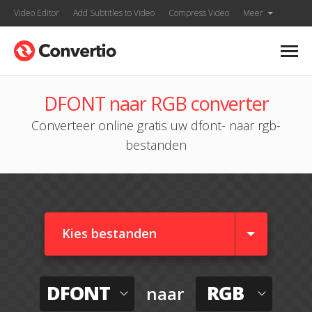
Video Editor
Add Subtitles to Video
Compress Video
Meer
DFONT naar RGB converter
Converteer online gratis uw dfont- naar rgb-
bestanden
Kies bestanden
DFONT
RGB
naar