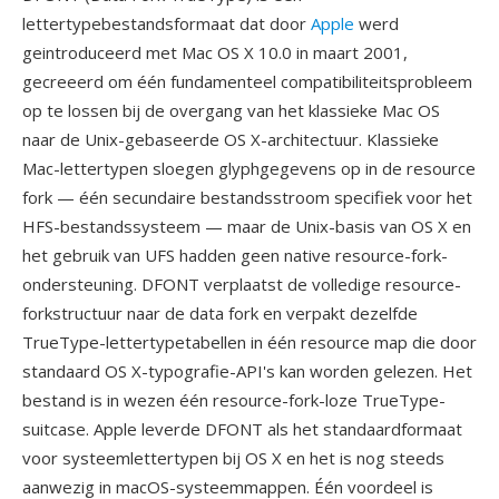
lettertypebestandsformaat dat door
Apple
werd
geintroduceerd met Mac OS X 10.0 in maart 2001,
gecreeerd om één fundamenteel compatibiliteitsprobleem
op te lossen bij de overgang van het klassieke Mac OS
naar de Unix-gebaseerde OS X-architectuur. Klassieke
Mac-lettertypen sloegen glyphgegevens op in de resource
fork — één secundaire bestandsstroom specifiek voor het
HFS-bestandssysteem — maar de Unix-basis van OS X en
het gebruik van UFS hadden geen native resource-fork-
ondersteuning. DFONT verplaatst de volledige resource-
forkstructuur naar de data fork en verpakt dezelfde
TrueType-lettertypetabellen in één resource map die door
standaard OS X-typografie-API's kan worden gelezen. Het
bestand is in wezen één resource-fork-loze TrueType-
suitcase. Apple leverde DFONT als het standaardformaat
voor systeemlettertypen bij OS X en het is nog steeds
aanwezig in macOS-systeemmappen. Één voordeel is