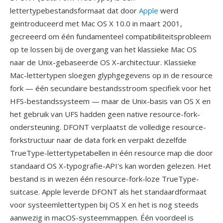
lettertypebestandsformaat dat door
Apple
werd
geintroduceerd met Mac OS X 10.0 in maart 2001,
gecreeerd om één fundamenteel compatibiliteitsprobleem
op te lossen bij de overgang van het klassieke Mac OS
naar de Unix-gebaseerde OS X-architectuur. Klassieke
Mac-lettertypen sloegen glyphgegevens op in de resource
fork — één secundaire bestandsstroom specifiek voor het
HFS-bestandssysteem — maar de Unix-basis van OS X en
het gebruik van UFS hadden geen native resource-fork-
ondersteuning. DFONT verplaatst de volledige resource-
forkstructuur naar de data fork en verpakt dezelfde
TrueType-lettertypetabellen in één resource map die door
standaard OS X-typografie-API's kan worden gelezen. Het
bestand is in wezen één resource-fork-loze TrueType-
suitcase. Apple leverde DFONT als het standaardformaat
voor systeemlettertypen bij OS X en het is nog steeds
aanwezig in macOS-systeemmappen. Één voordeel is