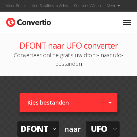
Video Editor
Add Subtitles to Video
Compress Video
Meer
DFONT naar UFO converter
Converteer online gratis uw dfont- naar ufo-
bestanden
Kies bestanden
DFONT
UFO
naar