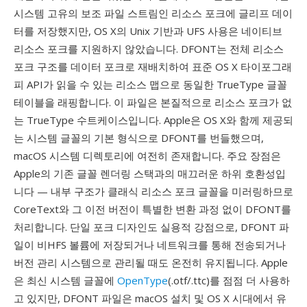
시스템 고유의 보조 파일 스트림인 리소스 포크에 글리프 데이
터를 저장했지만, OS X의 Unix 기반과 UFS 사용은 네이티브
리소스 포크를 지원하지 않았습니다. DFONT는 전체 리소스
포크 구조를 데이터 포크로 재배치하여 표준 OS X 타이포그래
피 API가 읽을 수 있는 리소스 맵으로 동일한 TrueType 글꼴
테이블을 래핑합니다. 이 파일은 본질적으로 리소스 포크가 없
는 TrueType 수트케이스입니다. Apple은 OS X와 함께 제공되
는 시스템 글꼴의 기본 형식으로 DFONT를 번들했으며,
macOS 시스템 디렉토리에 여전히 존재합니다. 주요 장점은
Apple의 기존 글꼴 렌더링 스택과의 매끄러운 하위 호환성입
니다 — 내부 구조가 클래식 리소스 포크 글꼴을 미러링하므로
CoreText와 그 이전 버전이 특별한 변환 과정 없이 DFONT를
처리합니다. 단일 포크 디자인도 실용적 강점으로, DFONT 파
일이 비HFS 볼륨에 저장되거나 네트워크를 통해 전송되거나
버전 관리 시스템으로 관리될 때도 온전히 유지됩니다. Apple
은 최신 시스템 글꼴에
OpenType
(.otf/.ttc)를 점점 더 사용하
고 있지만, DFONT 파일은 macOS 설치 및 OS X 시대에서 유