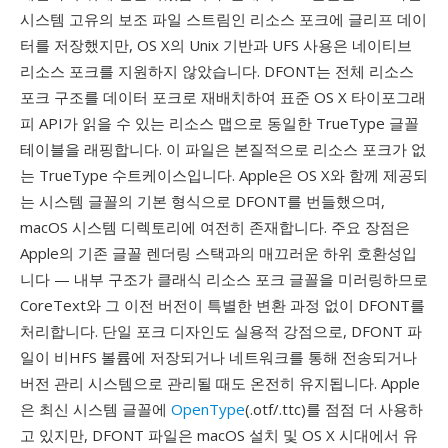
시스템 고유의 보조 파일 스트림인 리소스 포크에 글리프 데이
터를 저장했지만, OS X의 Unix 기반과 UFS 사용은 네이티브
리소스 포크를 지원하지 않았습니다. DFONT는 전체 리소스
포크 구조를 데이터 포크로 재배치하여 표준 OS X 타이포그래
피 API가 읽을 수 있는 리소스 맵으로 동일한 TrueType 글꼴
테이블을 래핑합니다. 이 파일은 본질적으로 리소스 포크가 없
는 TrueType 수트케이스입니다. Apple은 OS X와 함께 제공되
는 시스템 글꼴의 기본 형식으로 DFONT를 번들했으며,
macOS 시스템 디렉토리에 여전히 존재합니다. 주요 장점은
Apple의 기존 글꼴 렌더링 스택과의 매끄러운 하위 호환성입
니다 — 내부 구조가 클래식 리소스 포크 글꼴을 미러링하므로
CoreText와 그 이전 버전이 특별한 변환 과정 없이 DFONT를
처리합니다. 단일 포크 디자인도 실용적 강점으로, DFONT 파
일이 비HFS 볼륨에 저장되거나 네트워크를 통해 전송되거나
버전 관리 시스템으로 관리될 때도 온전히 유지됩니다. Apple
은 최신 시스템 글꼴에
OpenType
(.otf/.ttc)를 점점 더 사용하
고 있지만, DFONT 파일은 macOS 설치 및 OS X 시대에서 유