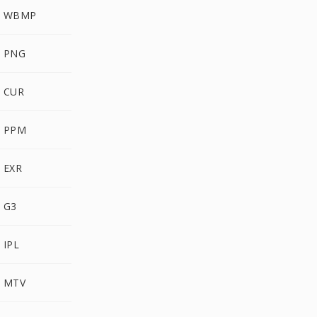
 WBMP
 PNG
 CUR
 PPM
 EXR
 G3
IPL
 MTV