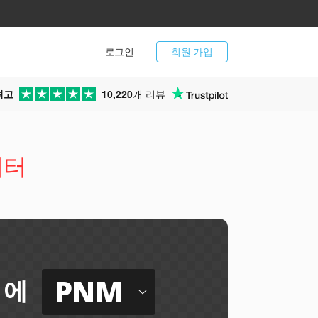
로그인
회원 가입
최고
10,220
개 리뷰
버터
PNM
에