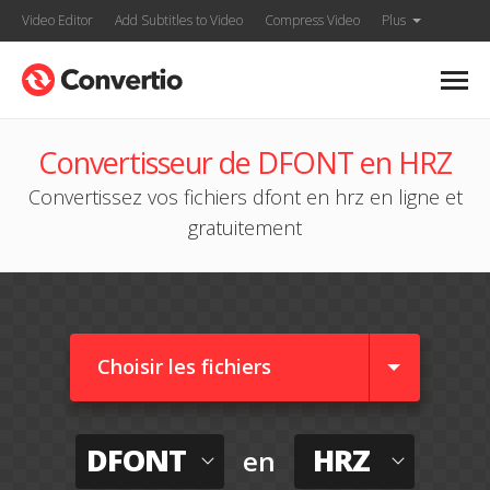
Video Editor
Add Subtitles to Video
Compress Video
Plus
Convertisseur de DFONT en HRZ
Convertissez vos fichiers dfont en hrz en ligne et
gratuitement
Choisir les fichiers
DFONT
HRZ
en