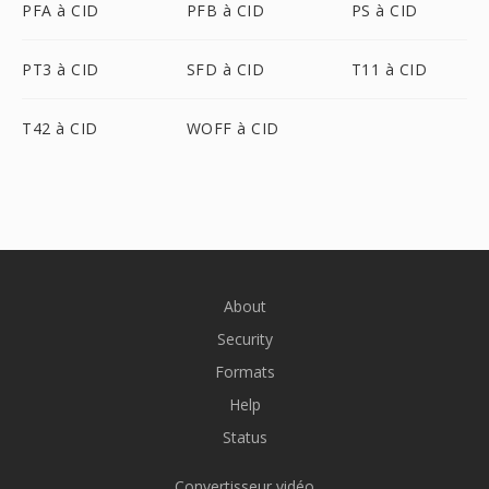
PFA à CID
PFB à CID
PS à CID
PT3 à CID
SFD à CID
T11 à CID
T42 à CID
WOFF à CID
About
Security
Formats
Help
Status
Convertisseur vidéo