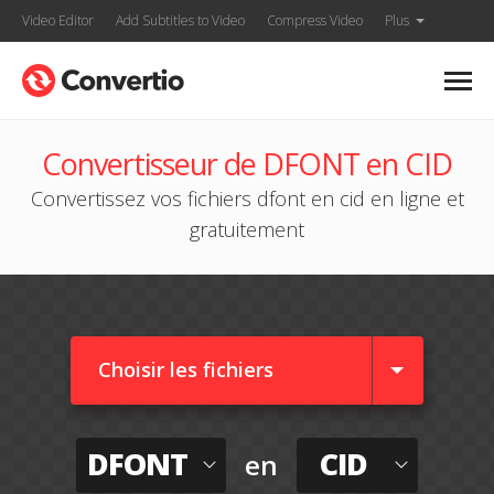
Video Editor
Add Subtitles to Video
Compress Video
Plus
Convertisseur de DFONT en CID
Convertissez vos fichiers dfont en cid en ligne et
gratuitement
Choisir les fichiers
DFONT
CID
en