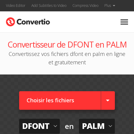
Video Editor
Add Subtitles to Video
Compress Video
Plus
Convertisseur de DFONT en PALM
Convertissez vos fichiers dfont en palm en ligne
et gratuitement
Choisir les fichiers
DFONT
PALM
en