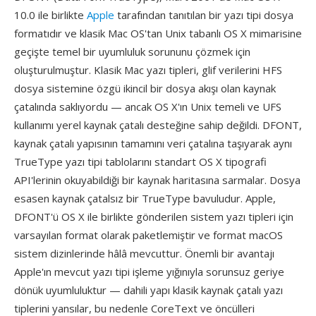
10.0 ile birlikte
Apple
tarafından tanıtılan bir yazı tipi dosya
formatıdır ve klasik Mac OS'tan Unix tabanlı OS X mimarisine
geçişte temel bir uyumluluk sorununu çözmek için
oluşturulmuştur. Klasik Mac yazı tipleri, glif verilerini HFS
dosya sistemine özgü ikincil bir dosya akışı olan kaynak
çatalında saklıyordu — ancak OS X'ın Unix temeli ve UFS
kullanımı yerel kaynak çatalı desteğine sahip değildi. DFONT,
kaynak çatalı yapısının tamamını veri çatalına taşıyarak aynı
TrueType yazı tipi tablolarını standart OS X tipografi
API'lerinin okuyabildiği bir kaynak haritasına sarmalar. Dosya
esasen kaynak çatalsız bir TrueType bavuludur. Apple,
DFONT'ü OS X ile birlikte gönderilen sistem yazı tipleri için
varsayılan format olarak paketlemiştir ve format macOS
sistem dizinlerinde hâlâ mevcuttur. Önemli bir avantajı
Apple'ın mevcut yazı tipi işleme yığınıyla sorunsuz geriye
dönük uyumluluktur — dahili yapı klasik kaynak çatalı yazı
tiplerini yansılar, bu nedenle CoreText ve öncülleri