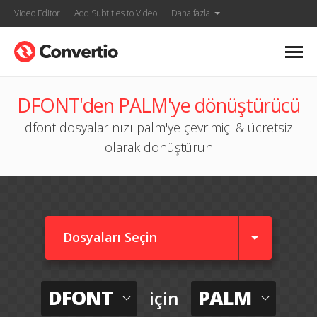
Video Editor
Add Subtitles to Video
Daha fazla
DFONT'den PALM'ye dönüştürücü
dfont dosyalarınızı palm'ye çevrimiçi & ücretsiz
olarak dönüştürün
Dosyaları Seçin
DFONT
PALM
için