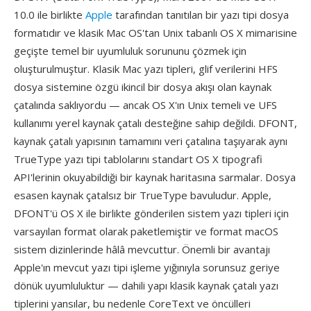
10.0 ile birlikte
Apple
tarafından tanıtılan bir yazı tipi dosya
formatıdır ve klasik Mac OS'tan Unix tabanlı OS X mimarisine
geçişte temel bir uyumluluk sorununu çözmek için
oluşturulmuştur. Klasik Mac yazı tipleri, glif verilerini HFS
dosya sistemine özgü ikincil bir dosya akışı olan kaynak
çatalında saklıyordu — ancak OS X'ın Unix temeli ve UFS
kullanımı yerel kaynak çatalı desteğine sahip değildi. DFONT,
kaynak çatalı yapısının tamamını veri çatalına taşıyarak aynı
TrueType yazı tipi tablolarını standart OS X tipografi
API'lerinin okuyabildiği bir kaynak haritasına sarmalar. Dosya
esasen kaynak çatalsız bir TrueType bavuludur. Apple,
DFONT'ü OS X ile birlikte gönderilen sistem yazı tipleri için
varsayılan format olarak paketlemiştir ve format macOS
sistem dizinlerinde hâlâ mevcuttur. Önemli bir avantajı
Apple'ın mevcut yazı tipi işleme yığınıyla sorunsuz geriye
dönük uyumluluktur — dahili yapı klasik kaynak çatalı yazı
tiplerini yansılar, bu nedenle CoreText ve öncülleri