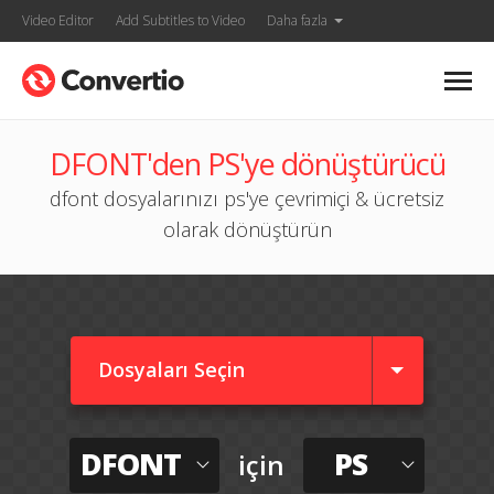
Video Editor
Add Subtitles to Video
Daha fazla
DFONT'den PS'ye dönüştürücü
dfont dosyalarınızı ps'ye çevrimiçi & ücretsiz
olarak dönüştürün
Dosyaları Seçin
DFONT
PS
için