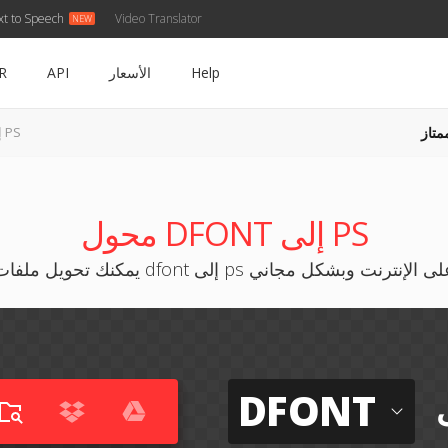
xt to Speech
Video Translator
Help
الأسعار
API
R
متاز
DFONT إلى PS
محول DFONT إلى PS
كنك تحويل ملفات dfont إلى ps على الإنترنت وبشكل مجاني
DFONT