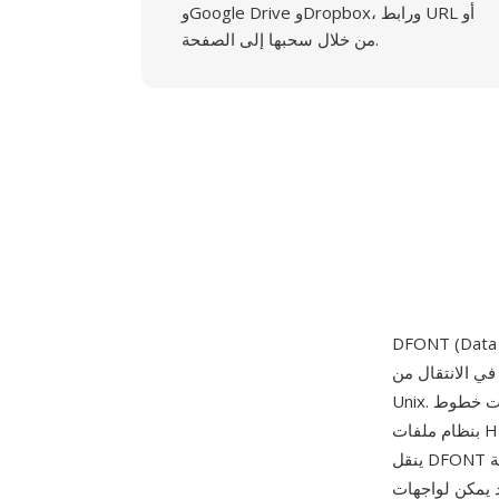
وGoogle Drive وDropbox، ورابط URL أو
من خلال سحبها إلى الصفحة.
يكي إلى بنية OS X القائمة على
Unix. كانت خطوط Mac الكلاسيكية تخزن بيانات الحروف في resource fork — تدفق ملف ثانوي خاص
بنظام ملفات HFS — لكن أساس Unix في OS X واستخدامه لـ UFS لم يكن يدعم resource fork أصلا.
ينقل DFONT بنية resource fork بالكامل إلى data fork، ملفا نفس جداول خطوط TrueType في
ي OS X قراءتها. الملف هو في جوهره حقيبة TrueType