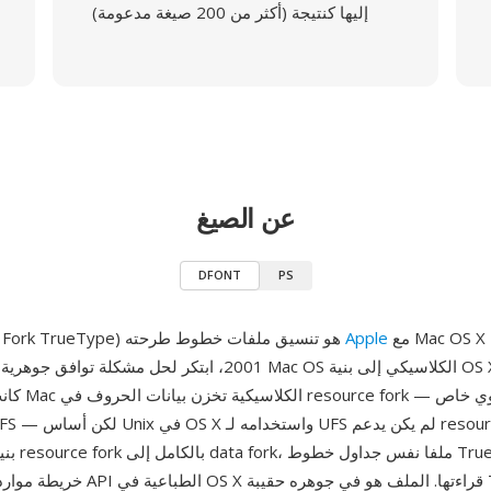
إليها كنتيجة (أكثر من 200 صيغة مدعومة)
عن الصيغ
DFONT
PS
مع Mac OS X 10.0 في مارس
Apple
DFONT (Data Fork TrueType) هو تنسيق ملفات خطوط طرحته
2001، ابتكر لحل مشكلة توافق جوهرية في الانتقال من Mac OS الكلاس
خريطة موارد يمكن لواجهات API الطباعية ف