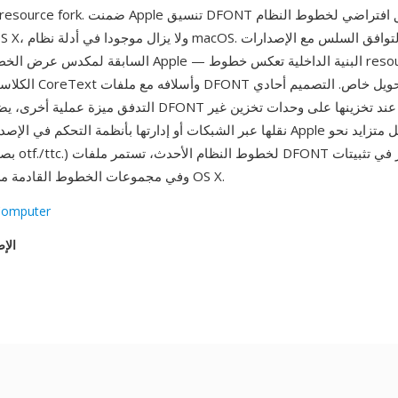
السابقة لمكدس عرض الخطوط الحالي من Apple — البنية الد
الكلاسيكية، لذا يتعامل Text
التدفق ميزة عملية أخرى، يضمن بقاء ملفات DFONT سليمة عند تخ
دارتها بأنظمة التحكم في الإصدارات. بينما تتجه Apple بشكل متزايد نحو
macOS وفي مجموعات الخطوط القادمة من حقبة OS X.
Computer
الإص