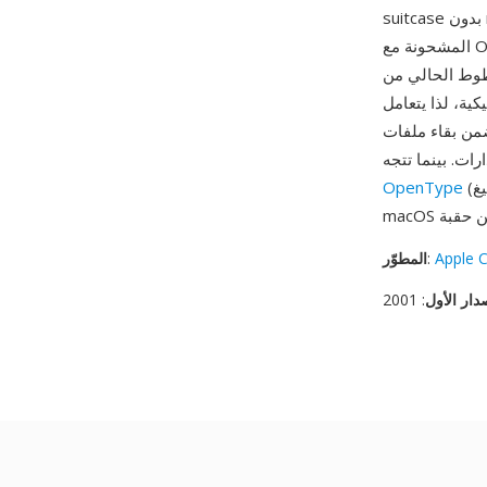
suitcase بدون resource fork. ضمنت Apple تنسيق DFONT كتنسيق افتراضي لخطوط النظام
المشحونة مع OS X، ولا يزال موجودا في أدلة نظام macOS. من مزاياه التوافق السلس مع الإصدارات
اخلية تعكس خطوط resource fork
Core وأسلافه مع ملفات DFONT دون أي مسار تحويل خاص. التصميم أحادي
زينها على وحدات تخزين غير HFS أو
(بصيغ otf./ttc.) لخطوط النظام الأحدث، تستمر ملفات DFONT في الظهور في تثبيتات
OpenType
Apple 
:
المطوّر
دار الأول
: 2001