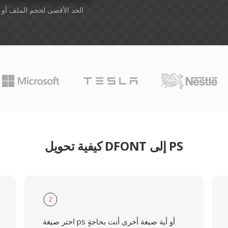
أسقِط الملفات هنا. 1 GB الحد الأقصى لحجم الملف أو
كيفية تحويل DFONT إلى PS
2
اختر صيغة ps أو أية صيغة أخرى أنت بحاجةٍ