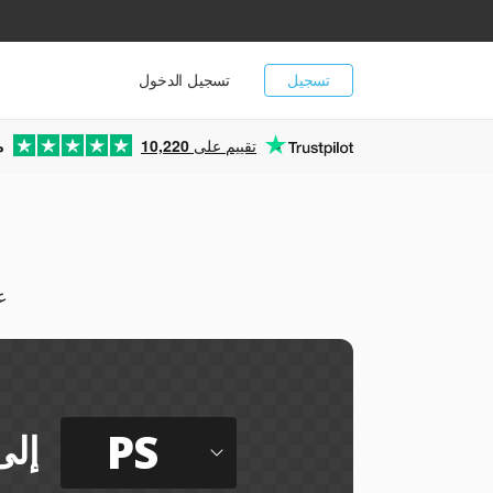
تسجيل
تسجيل الدخول
تقييم على
10,220
م
يم
PS
إلى