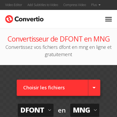
Video Editor
Add Subtitles to Video
Compress Video
Plus
Convertisseur de DFONT en MNG
Convertissez vos fichiers dfont en mng en ligne et
gratuitement
Choisir les fichiers
DFONT
MNG
en