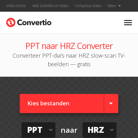
Video Editor
Add Subtitles to Video
Compress Video
Meer
PPT naar HRZ Converter
Converteer PPT-dia's naar HRZ slow-scan TV-
beelden — gratis
Kies bestanden
PPT
HRZ
naar