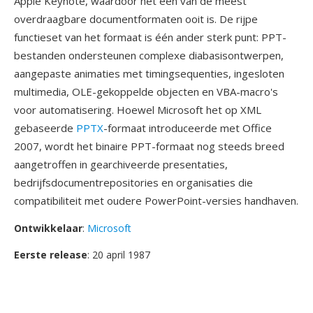
Apple Keynote, waardoor het één van de meest
overdraagbare documentformaten ooit is. De rijpe
functieset van het formaat is één ander sterk punt: PPT-
bestanden ondersteunen complexe diabasisontwerpen,
aangepaste animaties met timingsequenties, ingesloten
multimedia, OLE-gekoppelde objecten en VBA-macro's
voor automatisering. Hoewel Microsoft het op XML
gebaseerde
PPTX
-formaat introduceerde met Office
2007, wordt het binaire PPT-formaat nog steeds breed
aangetroffen in gearchiveerde presentaties,
bedrijfsdocumentrepositories en organisaties die
compatibiliteit met oudere PowerPoint-versies handhaven.
Ontwikkelaar
:
Microsoft
Eerste release
: 20 april 1987