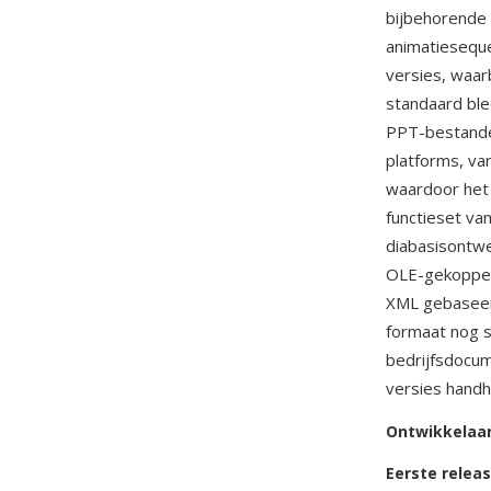
bijbehorende 
animatieseque
versies, waar
standaard ble
PPT-bestanden
platforms, va
waardoor het 
functieset va
diabasisontwe
OLE-gekoppel
XML gebase
formaat nog s
bedrijfsdocum
versies handh
Ontwikkelaa
Eerste relea