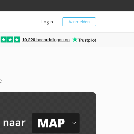
Log in
Aanmelden
10,220
beoordelingen op
e
MAP
naar