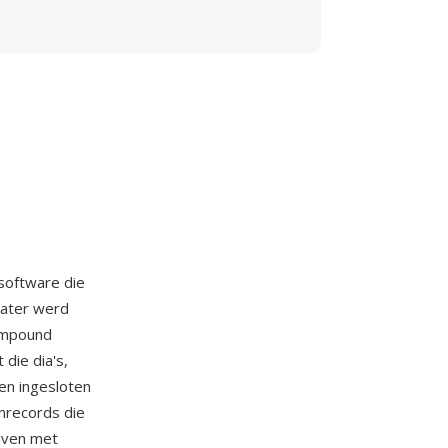
software die
later werd
ompound
die dia's,
 en ingesloten
mrecords die
jven met