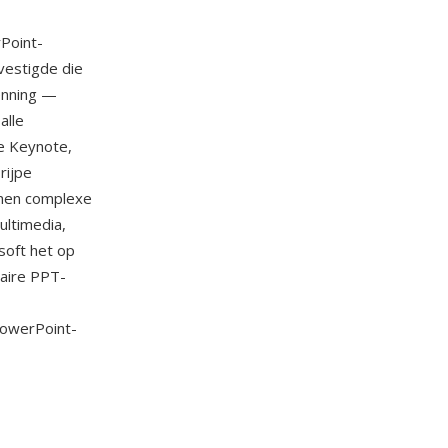
Point-
vestigde die
enning —
alle
le Keynote,
rijpe
unen complexe
ultimedia,
soft het op
naire PPT-
PowerPoint-