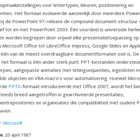
opmaakinstellingen voor lettertypen, kleuren, positionering en
nties. Het formaat evolueerde aanzienlijk door meerdere Power
bij de PowerPoint 97-release de compound document-structuur 
ef tot en met PowerPoint 2003. Één voordeel is universele herk
 worden begrepen door vrijwel elke presentatietoepassing op 
n Microsoft Office tot LibreOffice Impress, Google Slides en App
één van de meest overdraagbare documentformaten ooit is. De 
n het formaat is één ander sterk punt: PPT-bestanden onderste
rpen, aangepaste animaties met timingsequenties, ingesloten m
de objecten en VBA-macro's voor automatisering. Hoewel Micro
erde
PPTX
-formaat introduceerde met Office 2007, wordt het bi
teeds breed aangetroffen in gearchiveerde presentaties,
entrepositories en organisaties die compatibiliteit met oudere 
aven.
r
:
Microsoft
se
: 20 april 1987