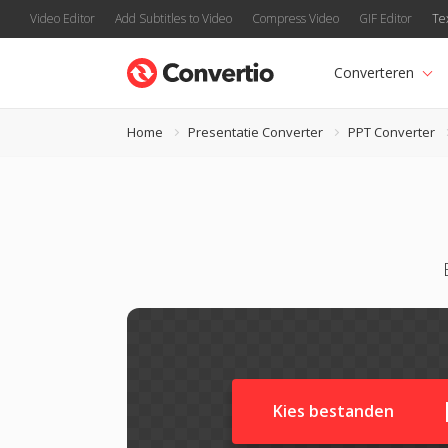
Video Editor
Add Subtitles to Video
Compress Video
GIF Editor
Te
Converteren
Home
Presentatie Converter
PPT Converter
Kies bestanden