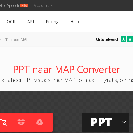
xt to Speech
Video Translator
OCR
API
Pricing
Help
Uitstekend
PPT naar MAP
PPT naar MAP Converter
Extraheer PPT-visuals naar MAP-formaat — gratis, onlin
PPT