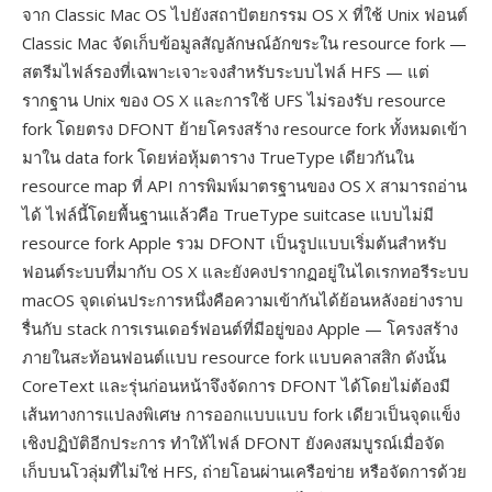
จาก Classic Mac OS ไปยังสถาปัตยกรรม OS X ที่ใช้ Unix ฟอนต์
Classic Mac จัดเก็บข้อมูลสัญลักษณ์อักขระใน resource fork —
สตรีมไฟล์รองที่เฉพาะเจาะจงสำหรับระบบไฟล์ HFS — แต่
รากฐาน Unix ของ OS X และการใช้ UFS ไม่รองรับ resource
fork โดยตรง DFONT ย้ายโครงสร้าง resource fork ทั้งหมดเข้า
มาใน data fork โดยห่อหุ้มตาราง TrueType เดียวกันใน
resource map ที่ API การพิมพ์มาตรฐานของ OS X สามารถอ่าน
ได้ ไฟล์นี้โดยพื้นฐานแล้วคือ TrueType suitcase แบบไม่มี
resource fork Apple รวม DFONT เป็นรูปแบบเริ่มต้นสำหรับ
ฟอนต์ระบบที่มากับ OS X และยังคงปรากฏอยู่ในไดเรกทอรีระบบ
macOS จุดเด่นประการหนึ่งคือความเข้ากันได้ย้อนหลังอย่างราบ
รื่นกับ stack การเรนเดอร์ฟอนต์ที่มีอยู่ของ Apple — โครงสร้าง
ภายในสะท้อนฟอนต์แบบ resource fork แบบคลาสสิก ดังนั้น
CoreText และรุ่นก่อนหน้าจึงจัดการ DFONT ได้โดยไม่ต้องมี
เส้นทางการแปลงพิเศษ การออกแบบแบบ fork เดียวเป็นจุดแข็ง
เชิงปฏิบัติอีกประการ ทำให้ไฟล์ DFONT ยังคงสมบูรณ์เมื่อจัด
เก็บบนโวลุ่มที่ไม่ใช่ HFS, ถ่ายโอนผ่านเครือข่าย หรือจัดการด้วย