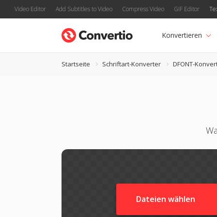
Video Editor
Add Subtitles to Video
Compress Video
GIF Editor
Te
Konvertieren
Startseite
Schriftart-Konverter
DFONT-Konver
Wa
Dateien wählen