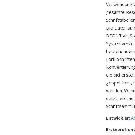
Verwendung v
gesamte Resou
Schrifttabell
Die Datei ist
DFONT als Sta
Systemverzeic
bestehendem S
Fork-Schrifte
Konvertierung
die sicherste
gespeichert,
werden. Währ
setzt, ersche
Schriftsammlu
Entwickler
:
A
Erstveröffen