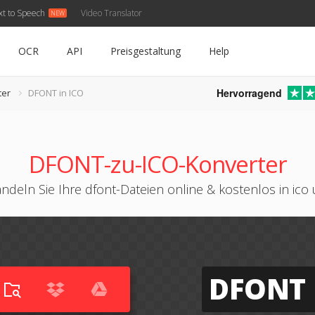
xt to Speech
Video Translator
OCR
API
Preisgestaltung
Help
Hervorragend
ter
DFONT in ICO
DFONT-zu-ICO-Konverter
ndeln Sie Ihre dfont-Dateien online & kostenlos in ico
DFONT