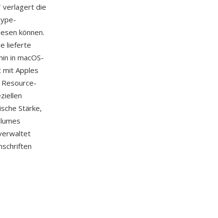
verlagert die
Type-
lesen können.
e lieferte
hin in macOS-
t mit Apples
e Resource-
ziellen
ische Stärke,
olumes
verwaltet
mschriften