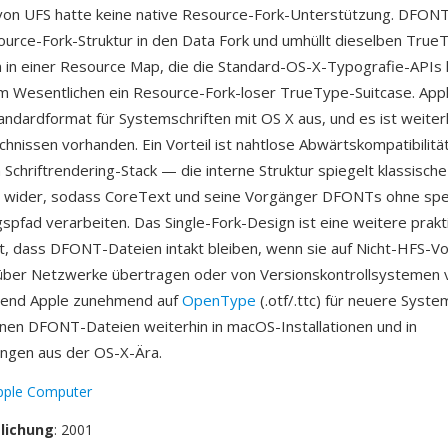
on UFS hatte keine native Resource-Fork-Unterstützung. DFONT 
rce-Fork-Struktur in den Data Fork und umhüllt dieselben True
en in einer Resource Map, die die Standard-OS-X-Typografie-APIs 
 im Wesentlichen ein Resource-Fork-loser TrueType-Suitcase. Appl
ndardformat für Systemschriften mit OS X aus, und es ist weiter
hnissen vorhanden. Ein Vorteil ist nahtlose Abwärtskompatibilitä
chriftrendering-Stack — die interne Struktur spiegelt klassisch
n wider, sodass CoreText und seine Vorgänger DFONTs ohne spe
spfad verarbeiten. Das Single-Fork-Design ist eine weitere prakt
llt, dass DFONT-Dateien intakt bleiben, wenn sie auf Nicht-HFS-V
 über Netzwerke übertragen oder von Versionskontrollsystemen 
end Apple zunehmend auf
OpenType
(.otf/.ttc) für neuere Syste
inen DFONT-Dateien weiterhin in macOS-Installationen und in
ngen aus der OS-X-Ära.
pple Computer
tlichung
: 2001