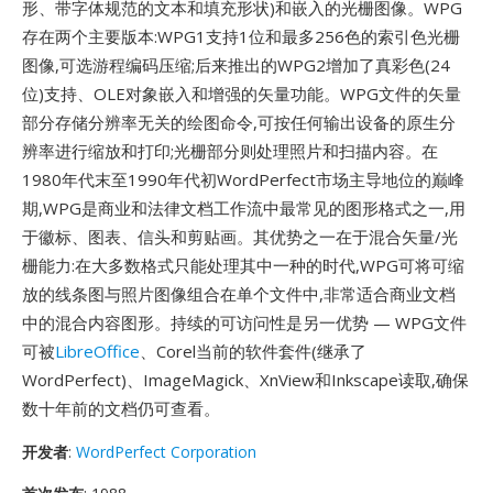
形、带字体规范的文本和填充形状)和嵌入的光栅图像。WPG
存在两个主要版本:WPG1支持1位和最多256色的索引色光栅
图像,可选游程编码压缩;后来推出的WPG2增加了真彩色(24
位)支持、OLE对象嵌入和增强的矢量功能。WPG文件的矢量
部分存储分辨率无关的绘图命令,可按任何输出设备的原生分
辨率进行缩放和打印;光栅部分则处理照片和扫描内容。在
1980年代末至1990年代初WordPerfect市场主导地位的巅峰
期,WPG是商业和法律文档工作流中最常见的图形格式之一,用
于徽标、图表、信头和剪贴画。其优势之一在于混合矢量/光
栅能力:在大多数格式只能处理其中一种的时代,WPG可将可缩
放的线条图与照片图像组合在单个文件中,非常适合商业文档
中的混合内容图形。持续的可访问性是另一优势 — WPG文件
可被
LibreOffice
、Corel当前的软件套件(继承了
WordPerfect)、ImageMagick、XnView和Inkscape读取,确保
数十年前的文档仍可查看。
开发者
:
WordPerfect Corporation