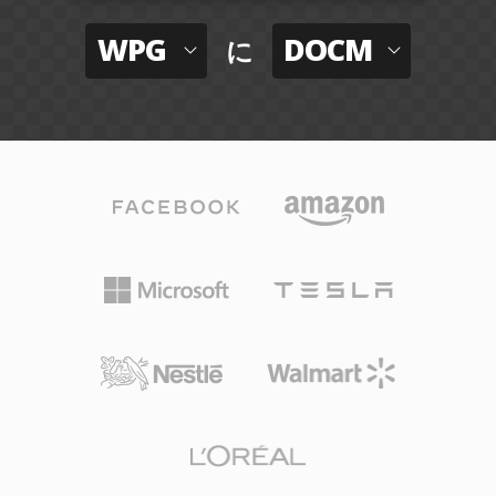
WPG
DOCM
に