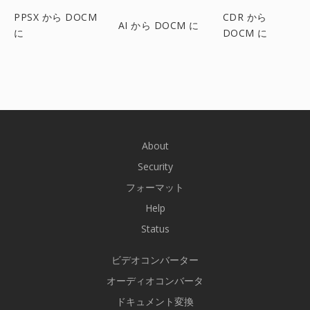
PPSX から DOCM
CDR から
AI から DOCM に
に
DOCM に
About
Security
フォーマット
Help
Status
ビデオコンバーター
オーディオコンバータ
ドキュメント変換