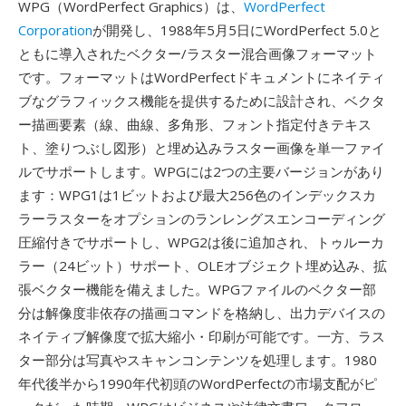
WPG（WordPerfect Graphics）は、
WordPerfect
Corporation
が開発し、1988年5月5日にWordPerfect 5.0と
ともに導入されたベクター/ラスター混合画像フォーマット
です。フォーマットはWordPerfectドキュメントにネイティ
ブなグラフィックス機能を提供するために設計され、ベクタ
ー描画要素（線、曲線、多角形、フォント指定付きテキス
ト、塗りつぶし図形）と埋め込みラスター画像を単一ファイ
ルでサポートします。WPGには2つの主要バージョンがあり
ます：WPG1は1ビットおよび最大256色のインデックスカ
ラーラスターをオプションのランレングスエンコーディング
圧縮付きでサポートし、WPG2は後に追加され、トゥルーカ
ラー（24ビット）サポート、OLEオブジェクト埋め込み、拡
張ベクター機能を備えました。WPGファイルのベクター部
分は解像度非依存の描画コマンドを格納し、出力デバイスの
ネイティブ解像度で拡大縮小・印刷が可能です。一方、ラス
ター部分は写真やスキャンコンテンツを処理します。1980
年代後半から1990年代初頭のWordPerfectの市場支配がピ