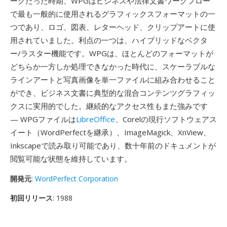
ークだった時期、WPGはビジネスや法律文書ワークフロー
で最も一般的に使用されるグラフィックスフォーマットの一
つであり、ロゴ、図表、レターヘッド、クリップアートに使
用されていました。利点の一つは、ハイブリッドなベクタ
ー/ラスター機能です。WPGは、ほとんどのフォーマットが
どちらか一方しか処理できなかった時代に、スケーラブルな
ラインアートと写真画像を単一ファイルに組み合わせること
ができ、ビジネス文書に典型的な混合コンテンツグラフィッ
クスに実用的でした。継続的なアクセス性もまた強みです
— WPGファイルは
LibreOffice
、Corelの現行ソフトウェアス
イート（WordPerfectを継承）、ImageMagick、XnView、
Inkscapeで読み取り可能であり、数十年前のドキュメントが
閲覧可能な状態を維持しています。
開発元
:
WordPerfect Corporation
初回リリース
: 1988