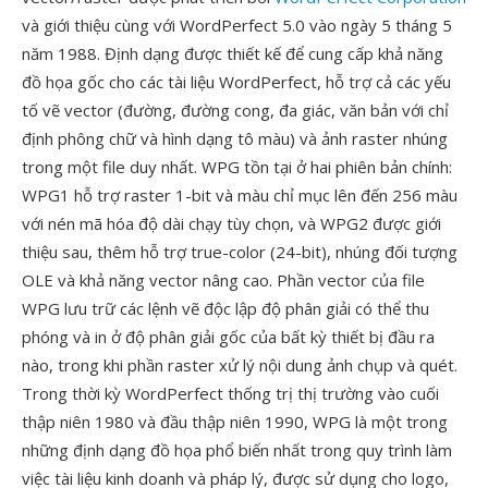
và giới thiệu cùng với WordPerfect 5.0 vào ngày 5 tháng 5
năm 1988. Định dạng được thiết kế để cung cấp khả năng
đồ họa gốc cho các tài liệu WordPerfect, hỗ trợ cả các yếu
tố vẽ vector (đường, đường cong, đa giác, văn bản với chỉ
định phông chữ và hình dạng tô màu) và ảnh raster nhúng
trong một file duy nhất. WPG tồn tại ở hai phiên bản chính:
WPG1 hỗ trợ raster 1-bit và màu chỉ mục lên đến 256 màu
với nén mã hóa độ dài chạy tùy chọn, và WPG2 được giới
thiệu sau, thêm hỗ trợ true-color (24-bit), nhúng đối tượng
OLE và khả năng vector nâng cao. Phần vector của file
WPG lưu trữ các lệnh vẽ độc lập độ phân giải có thể thu
phóng và in ở độ phân giải gốc của bất kỳ thiết bị đầu ra
nào, trong khi phần raster xử lý nội dung ảnh chụp và quét.
Trong thời kỳ WordPerfect thống trị thị trường vào cuối
thập niên 1980 và đầu thập niên 1990, WPG là một trong
những định dạng đồ họa phổ biến nhất trong quy trình làm
việc tài liệu kinh doanh và pháp lý, được sử dụng cho logo,