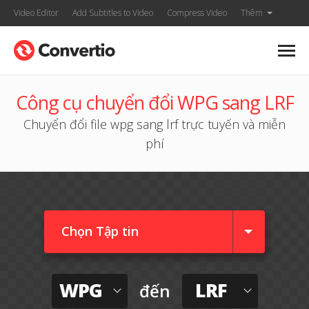
Video Editor
Add Subtitles to Video
Compress Video
Thêm
Công cụ chuyển đổi WPG sang LRF
Chuyển đổi file wpg sang lrf trực tuyến và miễn
phí
Chọn Tập tin
WPG
LRF
đến