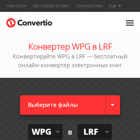
Video Editor
Add Subtitles to Video
Compress Video
Ещё
Конвертер WPG в LRF
Конвертируйте WPG в LRF — бесплатный
онлайн-конвертер электронных книг
Выберите файлы
WPG
LRF
в