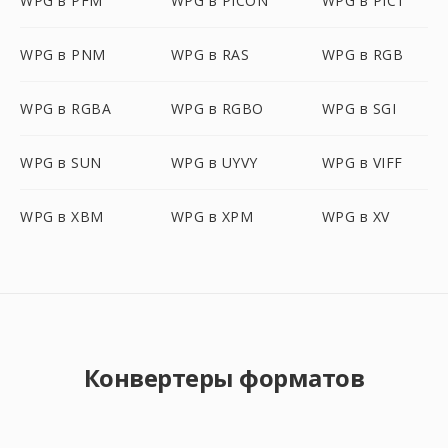
WPG в PFM
WPG в PICON
WPG в PICT
WPG в PNM
WPG в RAS
WPG в RGB
WPG в RGBA
WPG в RGBO
WPG в SGI
WPG в SUN
WPG в UYVY
WPG в VIFF
WPG в XBM
WPG в XPM
WPG в XV
Конвертеры форматов