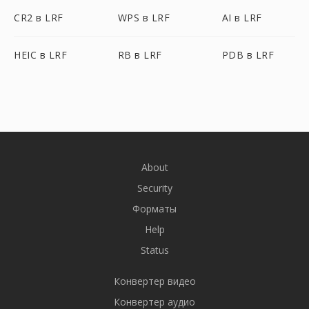
CR2 в LRF
WPS в LRF
AI в LRF
HEIC в LRF
RB в LRF
PDB в LRF
About
Security
Форматы
Help
Status
Конвертер видео
Конвертер аудио