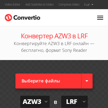
Video Editor
Add Subtitles to Video
Compress Video
Ещё
Конвертер AZW3 в LRF
Конвертируйте AZW3 в LRF онлайн —
бесплатно, формат Sony Reader
Выберите файлы
AZW3
LRF
в