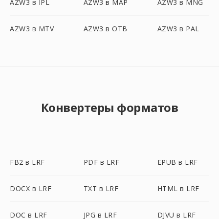
AZW3 в IPL
AZW3 в MAP
AZW3 в MNG
AZW3 в MTV
AZW3 в OTB
AZW3 в PAL
Конвертеры форматов
FB2 в LRF
PDF в LRF
EPUB в LRF
DOCX в LRF
TXT в LRF
HTML в LRF
DOC в LRF
JPG в LRF
DJVU в LRF