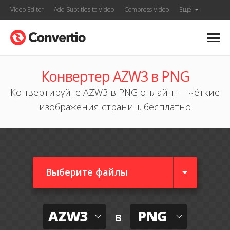
Video Editor
Add Subtitles to Video
Compress Video
Ещё
Конвертер AZW3 в PNG
Конвертируйте AZW3 в PNG онлайн — чёткие
изображения страниц, бесплатно
Выберите файлы
AZW3
PNG
в