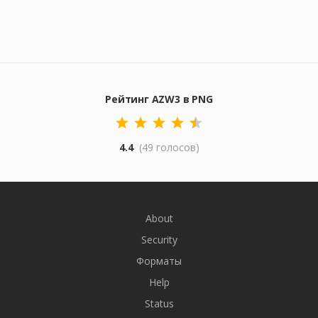
Рейтинг AZW3 в PNG
4.4
(49 голосов)
About
Security
Форматы
Help
Status