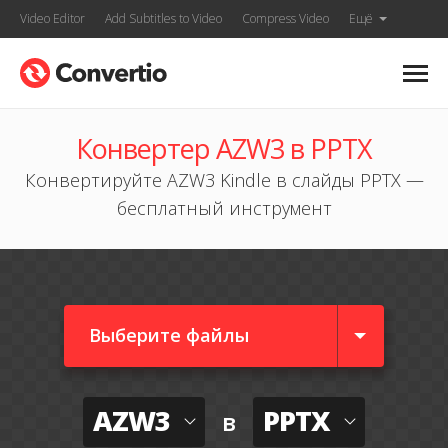
Video Editor
Add Subtitles to Video
Compress Video
Ещё
Конвертер AZW3 в PPTX
Конвертируйте AZW3 Kindle в слайды PPTX —
бесплатный инструмент
Выберите файлы
AZW3
PPTX
в