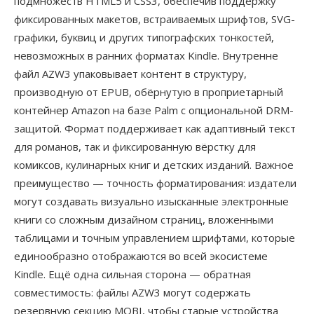
подмножеств HTML5 и CSS3, обеспечив поддержку
фиксированных макетов, встраиваемых шрифтов, SVG-
графики, буквиц и других типографских тонкостей,
невозможных в ранних форматах Kindle. Внутренне
файл AZW3 упаковывает контент в структуру,
производную от EPUB, обёрнутую в проприетарный
контейнер Amazon на базе Palm с опциональной DRM-
защитой. Формат поддерживает как адаптивный текст
для романов, так и фиксированную вёрстку для
комиксов, кулинарных книг и детских изданий. Важное
преимущество — точность форматирования: издатели
могут создавать визуально изысканные электронные
книги со сложным дизайном страниц, вложенными
таблицами и точным управлением шрифтами, которые
единообразно отображаются во всей экосистеме
Kindle. Ещё одна сильная сторона — обратная
совместимость: файлы AZW3 могут содержать
резервную секцию MOBI, чтобы старые устройства