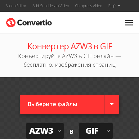
Video Editor
Add Subtitles to Video
Compress Video
Ещё
Конвертер AZW3 в GIF
Конвертируйте AZW3 в GIF онлайн —
бесплатно, изображения страниц
Выберите файлы
AZW3
GIF
в